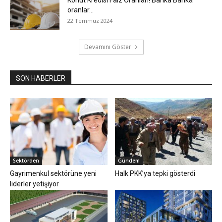
oranlar…
22 Temmuz 2024
Devamını Göster
SON HABERLER
Sektörden
Gündem
Gayrimenkul sektörüne yeni
Halk PKK’ya tepki gösterdi
liderler yetişiyor