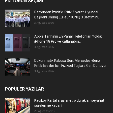
EDİTÖRÜN SEÇİMİ
Patrondan İzmit’e Kritik Ziyaret: Hyundai
Başkanı Chung Eui-sun IONIQ 3 Üretimini...
3 Ağustos 2026
Apple Tarihinin En Pahalı Telefonları Yolda:
iPhone 18 Pro ve Katlanabilir...
3 Ağustos 2026
Dokunmatik Kabusa Son: Mercedes-Benz
Kritik İşlevler İçin Fiziksel Tuşlara Geri Dönüyor
3 Ağustos 2026
POPÜLER YAZILAR
Kadıköy Kartal arası metro durakları seyahat
süreleri ne kadar?
28 Ağustos 2012