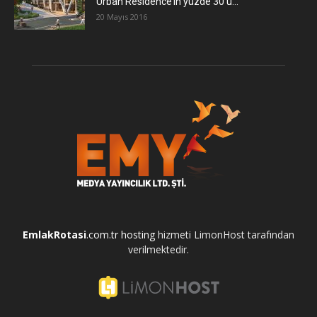
Urban Residence’ın yüzde 30’u...
20 Mayıs 2016
EmlakRotasi
.com.tr
hosting
hizmeti LimonHost tarafından
verilmektedir.