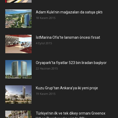
Adam Kule’nin mağazaları da satışa çıktı
18 Kasım 2015
İstMarina Ofis’te lansman öncesi fırsat
4 Eylül 2015
Oryapark’ta fiyatlar 523 bin liradan başlıyor
22 Haziran 2015
​Kuzu Grup’tan Ankara’ya iki yeni proje
19 Kasım 2015
Türkiye’nin ilk ve tek dikey ormanı Greenox