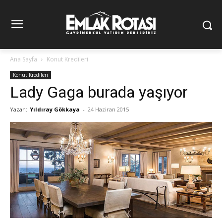
Ana Sayfa
Konut Kredileri
Konut Kredileri
Lady Gaga burada yaşıyor
Yazan:
Yıldıray Gökkaya
-
24 Haziran 2015