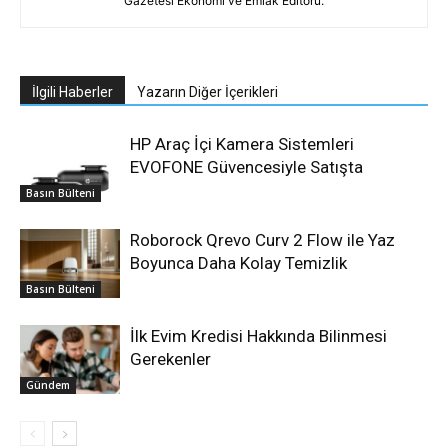
Gazetesi Ekonomi ve Emlak Editörü.
İlgili Haberler
Yazarın Diğer İçerikleri
HP Araç İçi Kamera Sistemleri
EVOFONE Güvencesiyle Satışta
Basın Bülteni
Roborock Qrevo Curv 2 Flow ile Yaz
Boyunca Daha Kolay Temizlik
Basın Bülteni
İlk Evim Kredisi Hakkında Bilinmesi
Gerekenler
Gündem