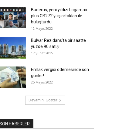
Buderus, yeni yıldızı Logamax
plus GB272’yi iş ortakları ile
buluşturdu
12 Mayıs 2022
Bulvar Rezidans’ta bir saatte
yüzde 90 satış!
17 Şubat 2015
Emlak vergisi ödemesinde son
günler!
25 Mayıs 2022
Devamını Göster
SON HABERLER