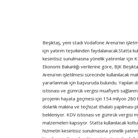
Beşiktaş, yeni stadı Vodafone Arena'nın işletm
için yatırım teşvikinden faydalanacak.Statta kul
kesintisiz sunulmasına yönelik yatırımlar için
Ekonomi Bakanlığı verilerine göre, BJK Beşik
Arena'nın işletilmesi sürecinde kullanılacak ma
yararlanmak için başvuruda bulundu. Yapılan 
istisnası ve gümrük vergisi muafiyeti sağlanma
projenin hayata geçmesi için 154 milyon 280 b
dolarlık makina ve teçhizat ithalatı yapılması 
bekleniyor. KDV istisnası ve gümrük vergisi mu
malzemeleri kapsıyor. Statta kullanılacak kolt
hizmetin kesintisiz sunulmasına yönelik yatır