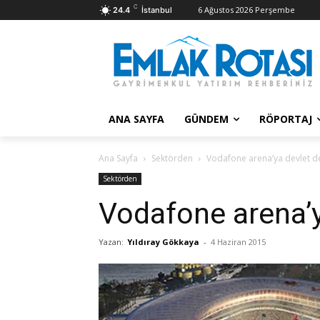
C
6 Ağustos 2026 Perşembe
24.4
İstanbul
ANA SAYFA
GÜNDEM
RÖPORTAJ
Ana Sayfa
Sektörden
Vodafone arena’ya devlet d
Sektörden
Vodafone arena’y
Yazan:
Yıldıray Gökkaya
-
4 Haziran 2015