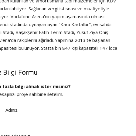
udan kullanılan ve amortismana tabi malzemeler için KDV
lanılabiliyor. Sağlanan vergi istisnası ve muafiyetiyle
anıyor. Vodafone Arena'nın yapım aşamasında olması
kendi stadında oynayamayan "Kara Kartallar", ev sahibi
 Stadı, Başakşehir Fatih Terim Stadı, Yusuf Ziya Öniş
ena'da rakiplerini ağırladı. Yapımına 2013'te başlanan
apasitesi bulunuyor. Statta bin 847 kişi kapasiteli 147 loca
e Bilgi Formu
a fazla bilgi almak ister misiniz?
ajınızı proje sahibine iletelim.
Adınız