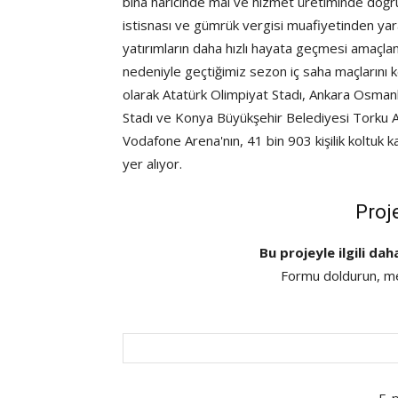
bina haricinde mal ve hizmet üretiminde doğr
istisnası ve gümrük vergisi muafiyetinden yarar
yatırımların daha hızlı hayata geçmesi amaçl
nedeniyle geçtiğimiz sezon iç saha maçlarını 
olarak Atatürk Olimpiyat Stadı, Ankara Osmanlı
Stadı ve Konya Büyükşehir Belediyesi Torku Ar
Vodafone Arena'nın, 41 bin 903 kişilik koltuk k
yer alıyor.
Proj
Bu projeyle ilgili dah
Formu doldurun, mes