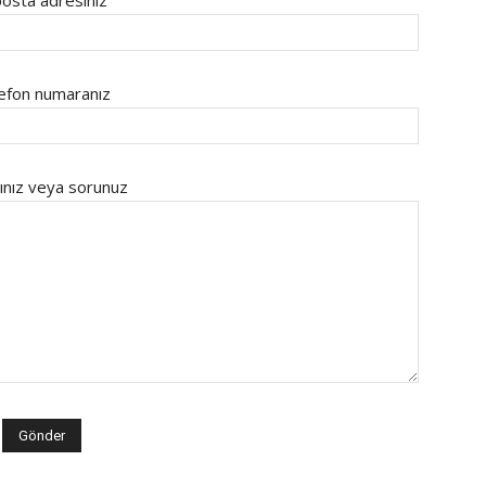
osta adresiniz
efon numaranız
ınız veya sorunuz