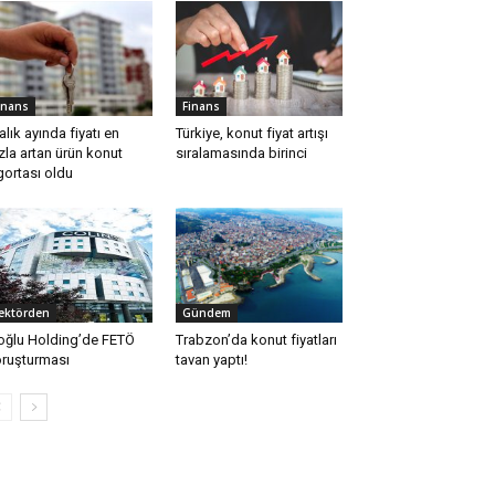
inans
Finans
alık ayında fiyatı en
Türkiye, konut fiyat artışı
zla artan ürün konut
sıralamasında birinci
gortası oldu
ektörden
Gündem
oğlu Holding’de FETÖ
Trabzon’da konut fiyatları
ruşturması
tavan yaptı!