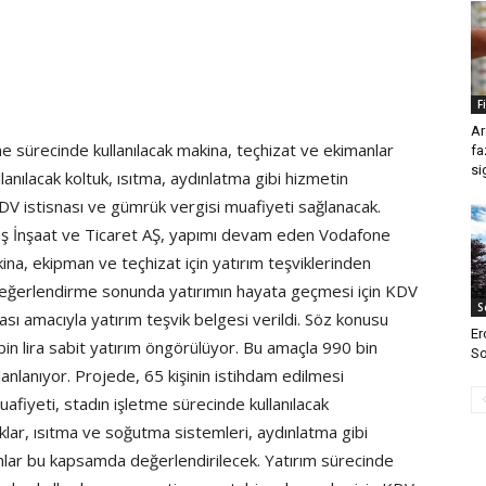
F
Ar
e sürecinde kullanılacak makina, teçhizat ve ekimanlar
fa
si
lanılacak koltuk, ısıtma, aydınlatma gibi hizmetin
 KDV istisnası ve gümrük vergisi muafiyeti sağlanacak.
taş İnşaat ve Ticaret AŞ, yapımı devam eden Vodafone
kina, ekipman ve teçhizat için yatırım teşviklerinden
değerlendirme sonunda yatırımın hayata geçmesi için KDV
S
sı amacıyla yatırım teşvik belgesi verildi. Söz konusu
Er
in lira sabit yatırım öngörülüyor. Bu amaçla 990 bin
So
planlanıyor. Projede, 65 kişinin istihdam edilmesi
afiyeti, stadın işletme sürecinde kullanılacak
uklar, ısıtma ve soğutma sistemleri, aydınlatma gibi
ımlar bu kapsamda değerlendirilecek. Yatırım sürecinde