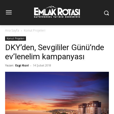
Ana Sayfa
Konut Projeleri
Konut Projeleri
DKY’den, Sevgililer Günü’nde
ev’lenelim kampanyası
Yazan:
Ezgi Kızıl
-
14 Şubat 2018