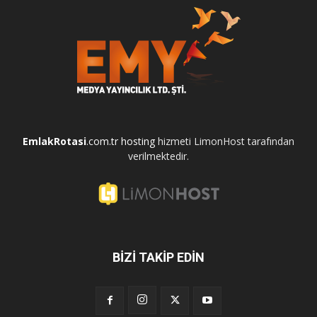
EmlakRotasi
.com.tr
hosting
hizmeti LimonHost tarafından
verilmektedir.
BİZİ TAKİP EDİN