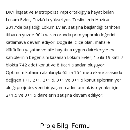
DKY İnşaat ve Metropolist Yapı ortaklığıyla hayat bulan
Lokum Evler, Tuzla’da yükseliyor. Teslimlerin Haziran
2017’de başladığı Lokum Evler, satışına başlandığı tarihten
itibaren yüzde 90’a varan oranda prim yaparak değerini
katlamaya devam ediyor. Doğa ile iç içe olan, mahalle
kültürünü yaşatan ve aile hayatına uygun daireleriyle ev
sahiplerinin beğenisini kazanan Lokum Evler, 15 ila 19 katlı 7
blokta 742 adet konut ve 8 ticari alandan oluşuyor.
Optimum kullanım alanlarıyla 65 ila 154 metrekare arasında
değişen 1+1, 2+1, 2+1,5, 3+1 ve 3+1,5 konut tiplerinin yer
aldığı projede, yeni bir yaşama adım atmak isteyenler için
2+1,5 ve 3+1,5 dairelerin satışına devam ediliyor.
Proje Bilgi Formu