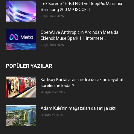
Tek Karede 16-Bit HDR ve DeepPix Mimarisi:
Samsung 200 MP ISOCELL...
7 Ağustos 2026
OpenAI ve Anthropic’in Ardından Meta da
Eklendi: Muse Spark 1.1 İnternete...
7 Ağustos 2026
POPÜLER YAZILAR
Kadıköy Kartal arası metro durakları seyahat
süreleri ne kadar?
28 Ağustos 2012
Adam Kule’nin mağazaları da satışa çıktı
18 Kasım 2015