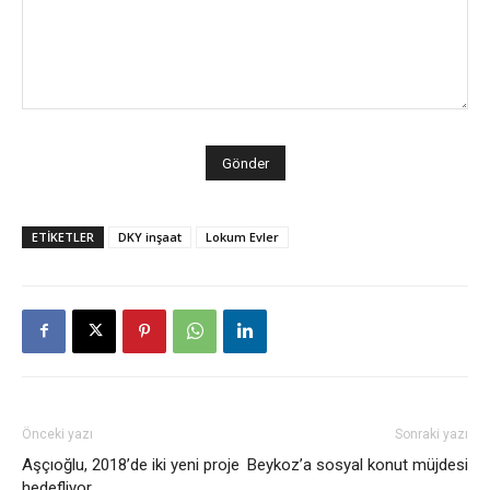
ETİKETLER
DKY inşaat
Lokum Evler
Önceki yazı
Sonraki yazı
Aşçıoğlu, 2018’de iki yeni proje
Beykoz’a sosyal konut müjdesi
hedefliyor