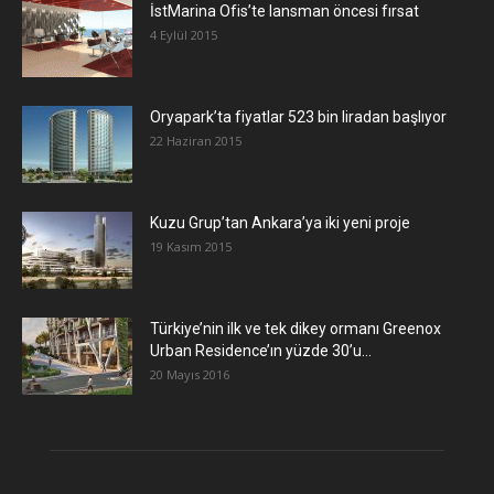
İstMarina Ofis’te lansman öncesi fırsat
4 Eylül 2015
Oryapark’ta fiyatlar 523 bin liradan başlıyor
22 Haziran 2015
​Kuzu Grup’tan Ankara’ya iki yeni proje
19 Kasım 2015
Türkiye’nin ilk ve tek dikey ormanı Greenox
Urban Residence’ın yüzde 30’u...
20 Mayıs 2016