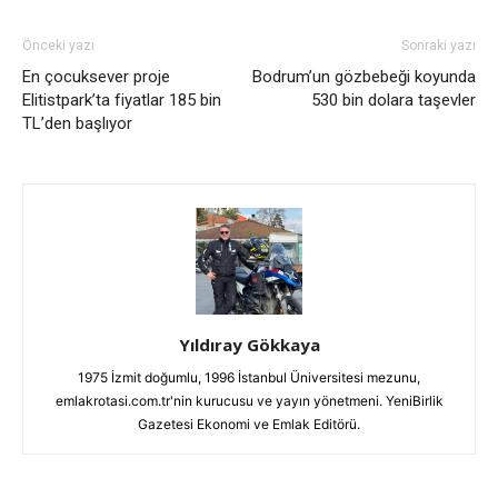
Önceki yazı
Sonraki yazı
En çocuksever proje
Bodrum’un gözbebeği koyunda
Elitistpark’ta fiyatlar 185 bin
530 bin dolara taşevler
TL’den başlıyor
Yıldıray Gökkaya
1975 İzmit doğumlu, 1996 İstanbul Üniversitesi mezunu,
emlakrotasi.com.tr'nin kurucusu ve yayın yönetmeni. YeniBirlik
Gazetesi Ekonomi ve Emlak Editörü.