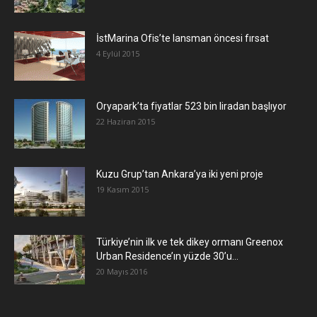
İstMarina Ofis’te lansman öncesi fırsat
4 Eylül 2015
Oryapark’ta fiyatlar 523 bin liradan başlıyor
22 Haziran 2015
​Kuzu Grup’tan Ankara’ya iki yeni proje
19 Kasım 2015
Türkiye’nin ilk ve tek dikey ormanı Greenox
Urban Residence’ın yüzde 30’u...
20 Mayıs 2016