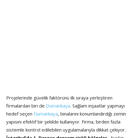
Projelerinde güvelik faktörünü ilk sıraya yerleştiren
firmalardan biri de
Dumankaya
. Sağlam inşaatlar yapmayı
hedef seçen
Dumankaya
, binalarını konumlandırdığı zemin
yapısını efektif bir şekilde kullanıyor. Firma, birden fazla
sistemle kontrol edilebilen uygulamalarıyla dikkat çekiyor.
İstanbul’da 1. Derece deprem riskli bölgeler
-Avcılar -