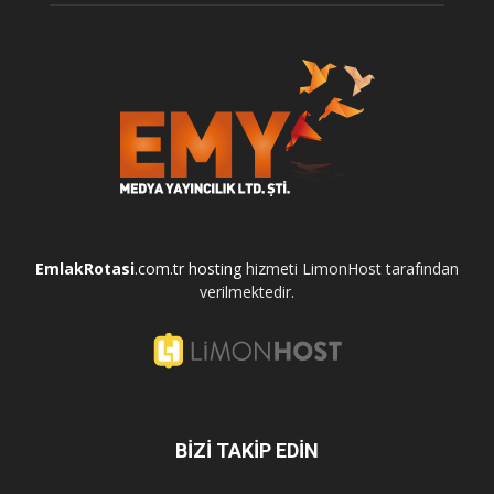
EmlakRotasi
.com.tr
hosting
hizmeti LimonHost tarafından
verilmektedir.
BİZİ TAKİP EDİN