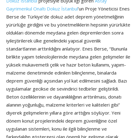
Dokuz İstanbul
projesiyle büyük ilgi gören
Astay
Gayrimenkul
Onaltı Dokuz İstanbul
’un Proje Yöneticisi Enes
Berse de Türkiye’de dokuz adet deprem yönetmeliğinin
yürürlüğe girdiğini ve bu yönetmeliklerin hepsinin yürürlükte
oldukları dönemde meydana gelen depremlerden sonra
iyileştirilerek ülke genelindeki yapısal güvenlik
standartlarının arttırıldığını anlatıyor. Enes Berse, “Bununla
birlikte yapım teknolojilerinde meydana gelen gelişmeler ile
yüksek mukavemetli çelik ve hazır beton kullanımı, yapım-
malzeme denetiminde edinilen bilinçlenme, binalarda
deprem güvenliği açısından yol kat edilmesini sağladı. Bazı
uygulamalar gecikse de sevindirici tedbirler geliştirildi.
Beton özelliklerinin ve dayanıklılığının arttırılması, donatı
alanının yoğunluğu, malzeme kriterleri ve kaliteleri gibi”
diyerek gelişmelerin yıllara göre arttığını söylüyor. Yeni
dönem konut projelerindeki deprem güvenliğine özel
uygulanan sistemleri, konu ile ilgili bilinçlenme ve
farkındalığın göstergesi olan önemli bir gelişme olarak