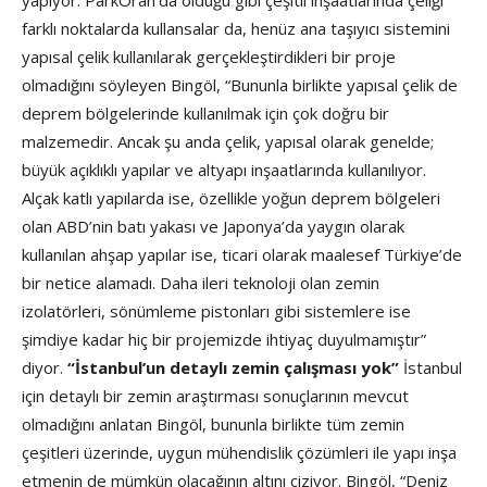
yapıyor. ParkOran’da olduğu gibi çeşitli inşaatlarında çeliği
farklı noktalarda kullansalar da, henüz ana taşıyıcı sistemini
yapısal çelik kullanılarak gerçekleştirdikleri bir proje
olmadığını söyleyen Bingöl, “Bununla birlikte yapısal çelik de
deprem bölgelerinde kullanılmak için çok doğru bir
malzemedir. Ancak şu anda çelik, yapısal olarak genelde;
büyük açıklıklı yapılar ve altyapı inşaatlarında kullanılıyor.
Alçak katlı yapılarda ise, özellikle yoğun deprem bölgeleri
olan ABD’nin batı yakası ve Japonya’da yaygın olarak
kullanılan ahşap yapılar ise, ticari olarak maalesef Türkiye’de
bir netice alamadı. Daha ileri teknoloji olan zemin
izolatörleri, sönümleme pistonları gibi sistemlere ise
şimdiye kadar hiç bir projemizde ihtiyaç duyulmamıştır”
diyor.
“İstanbul’un detaylı zemin çalışması yok”
İstanbul
için detaylı bir zemin araştırması sonuçlarının mevcut
olmadığını anlatan Bingöl, bununla birlikte tüm zemin
çeşitleri üzerinde, uygun mühendislik çözümleri ile yapı inşa
etmenin de mümkün olacağının altını çiziyor. Bingöl, “Deniz