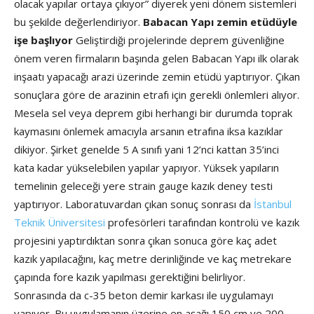
olacak yapılar ortaya çıkıyor” diyerek yeni dönem sistemleri
bu şekilde değerlendiriyor.
Babacan Yapı zemin etüdüyle
işe başlıyor
Geliştirdiği projelerinde deprem güvenliğine
önem veren firmaların başında gelen Babacan Yapı ilk olarak
inşaatı yapacağı arazi üzerinde zemin etüdü yaptırıyor. Çıkan
sonuçlara göre de arazinin etrafı için gerekli önlemleri alıyor.
Mesela sel veya deprem gibi herhangi bir durumda toprak
kaymasını önlemek amacıyla arsanın etrafına iksa kazıklar
dikiyor. Şirket genelde 5 A sınıfı yani 12’nci kattan 35’inci
kata kadar yükselebilen yapılar yapıyor. Yüksek yapıların
temelinin geleceği yere strain gauge kazık deney testi
yaptırıyor. Laboratuvardan çıkan sonuç sonrası da
İstanbul
Teknik Üniversitesi
profesörleri tarafından kontrolü ve kazık
projesini yaptırdıktan sonra çıkan sonuca göre kaç adet
kazık yapılacağını, kaç metre derinliğinde ve kaç metrekare
çapında fore kazık yapılması gerektiğini belirliyor.
Sonrasında da c-35 beton demir karkası ile uygulamayı
yapıyor. Bu uygulamanın üzerine en aşağı 150 cm ve 200