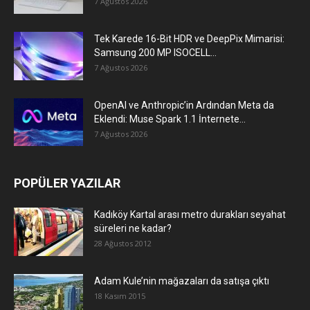
7 Ağustos 2026
Tek Karede 16-Bit HDR ve DeepPix Mimarisi:
Samsung 200 MP ISOCELL...
7 Ağustos 2026
OpenAI ve Anthropic’in Ardından Meta da
Eklendi: Muse Spark 1.1 İnternete...
7 Ağustos 2026
POPÜLER YAZILAR
Kadıköy Kartal arası metro durakları seyahat
süreleri ne kadar?
28 Ağustos 2012
Adam Kule’nin mağazaları da satışa çıktı
18 Kasım 2015