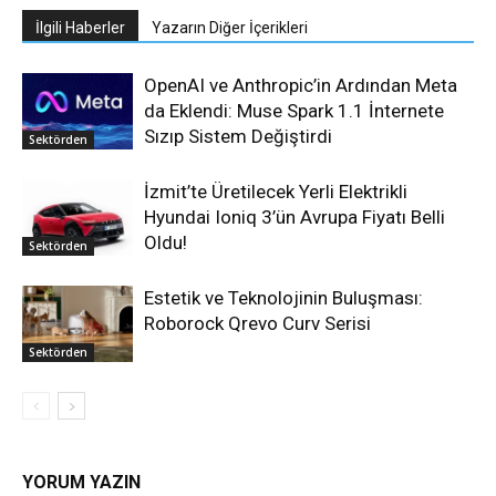
İlgili Haberler
Yazarın Diğer İçerikleri
OpenAI ve Anthropic’in Ardından Meta
da Eklendi: Muse Spark 1.1 İnternete
Sızıp Sistem Değiştirdi
Sektörden
İzmit’te Üretilecek Yerli Elektrikli
Hyundai Ioniq 3’ün Avrupa Fiyatı Belli
Oldu!
Sektörden
Estetik ve Teknolojinin Buluşması:
Roborock Qrevo Curv Serisi
Sektörden
YORUM YAZIN