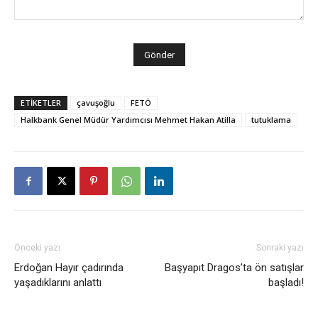
ETİKETLER
çavuşoğlu
FETÖ
Halkbank Genel Müdür Yardımcısı Mehmet Hakan Atilla
tutuklama
Önceki yazı
Sonraki yazı
Erdoğan Hayır çadırında
Başyapıt Dragos’ta ön satışlar
yaşadıklarını anlattı
başladı!