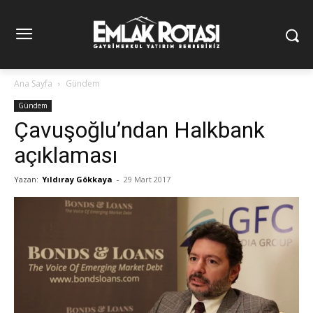
Ana Sayfa
Gündem
Gündem
Çavuşoğlu’ndan Halkbank
açıklaması
Yazan:
Yıldıray Gökkaya
-
29 Mart 2017