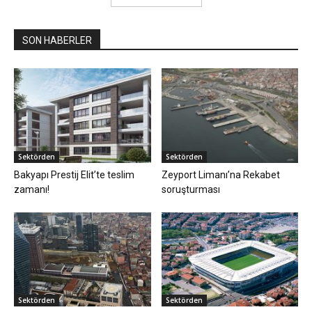
SON HABERLER
Sektörden
Sektörden
Bakyapı Prestij Elit’te teslim
Zeyport Limanı’na Rekabet
zamanı!
soruşturması
Sektörden
Sektörden