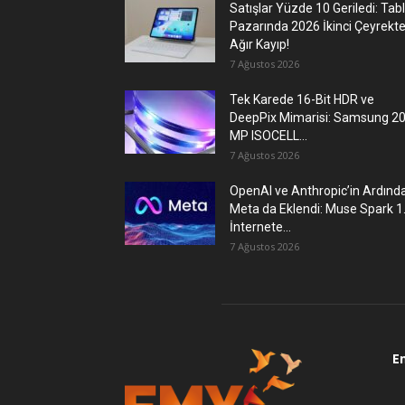
Satışlar Yüzde 10 Geriledi: Tab
Pazarında 2026 İkinci Çeyrekt
Ağır Kayıp!
7 Ağustos 2026
Tek Karede 16-Bit HDR ve
DeepPix Mimarisi: Samsung 2
MP ISOCELL...
7 Ağustos 2026
OpenAI ve Anthropic’in Ardınd
Meta da Eklendi: Muse Spark 1
İnternete...
7 Ağustos 2026
E