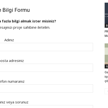
e Bilgi Formu
a fazla bilgi almak ister misiniz?
B
ajınızı proje sahibine iletelim.
PR
Ma
Adınız
osta adresiniz
G
Ga
iş
efon numaranız
ç
ınız veya sorunuz