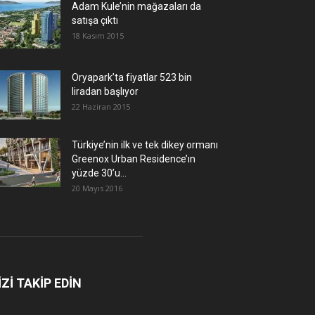
Adam Kule’nin mağazaları da
satışa çıktı
18 Kasım 2015
Oryapark’ta fiyatlar 523 bin
liradan başlıyor
22 Haziran 2015
Türkiye’nin ilk ve tek dikey ormanı
Greenox Urban Residence’ın
yüzde 30’u...
20 Mayıs 2016
İZİ TAKİP EDİN