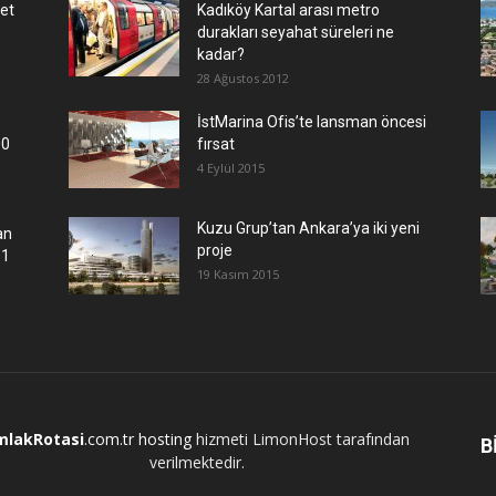
let
Kadıköy Kartal arası metro
e
durakları seyahat süreleri ne
kadar?
28 Ağustos 2012
İstMarina Ofis’te lansman öncesi
00
fırsat
4 Eylül 2015
​Kuzu Grup’tan Ankara’ya iki yeni
an
proje
.1
19 Kasım 2015
mlakRotasi
.com.tr
hosting
hizmeti LimonHost tarafından
B
verilmektedir.