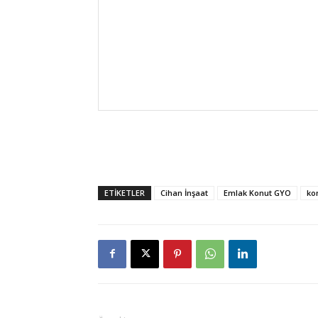
ETİKETLER
Cihan İnşaat
Emlak Konut GYO
ko