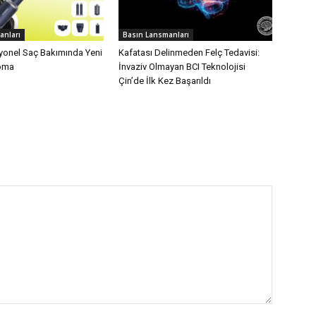
anları
Basın Lansmanları
yonel Saç Bakımında Yeni
Kafatası Delinmeden Felç Tedavisi:
oma
İnvaziv Olmayan BCI Teknolojisi
Çin’de İlk Kez Başarıldı