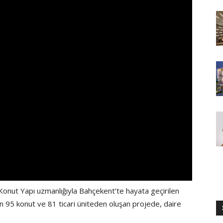
onut Yapı uzmanlığıyla Bahçekent’te hayata geçirilen
in 95 konut ve 81 ticari üniteden oluşan projede, daire