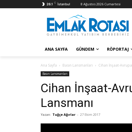
C
8 Ağustos 2026 Cumartesi
26.1
İstanbul
ANA SAYFA
GÜNDEM
RÖPORTAJ
Ana Sayfa
Basın Lansmanları
Cihan İnşaat-Avrup
Basın Lansmanları
Cihan İnşaat-Avr
Lansmanı
Yazan:
Tuğçe Ağırlar
-
27 Ekim 2017