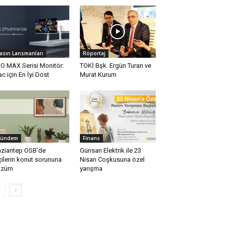
asın Lansmanları
Röportaj
O MAX Serisi Monitör:
TOKİ Bşk. Ergün Turan ve
c için En İyi Dost
Murat Kurum
ündem
Finans
ziantep OSB’de
Günsan Elektrik ile 23
çilerin konut sorununa
Nisan Coşkusuna özel
özüm
yarışma