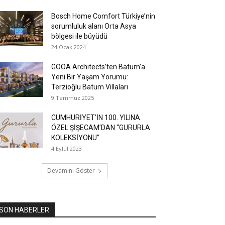
Bosch Home Comfort Türkiye’nin
sorumluluk alanı Orta Asya
bölgesi ile büyüdü
24 Ocak 2024
GOOA Architects’ten Batum’a
Yeni Bir Yaşam Yorumu:
Terzioğlu Batum Villaları
9 Temmuz 2025
CUMHURİYET’İN 100. YILINA
ÖZEL ŞİŞECAM’DAN “GURURLA
KOLEKSİYONU”
4 Eylül 2023
Devamını Göster
SON HABERLER