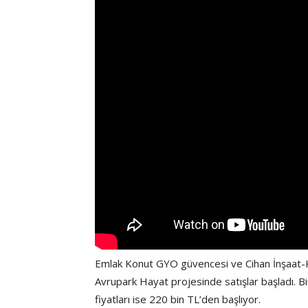
Emlak Konut GYO güvencesi ve Cihan İnşaat-K
Avrupark Hayat projesinde satışlar başladı. B
fiyatları ise 220 bin TL’den başlıyor.