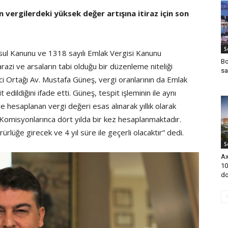
vergilerdeki yüksek değer artışına itiraz için son
S
Usul Kanunu ve 1318 sayılı Emlak Vergisi Kanunu
Bo
azi ve arsaların tabi olduğu bir düzenleme niteliği
sa
i Ortağı Av. Mustafa Güneş, vergi oranlarının da Emlak
dildiğini ifade etti. Güneş, tespit işleminin ile aynı
hesaplanan vergi değeri esas alınarak yıllık olarak
r Komisyonlarınca dört yılda bir kez hesaplanmaktadır.
ürlüğe girecek ve 4 yıl süre ile geçerli olacaktır” dedi.
S
Ax
10
do