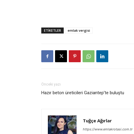
ETİKETLER
emlak vergisi
Önceki yazı
Hazır beton üreticileri Gaziantep’te buluştu
Tuğçe Ağırlar
https://www.emlakrotasi.com.tr