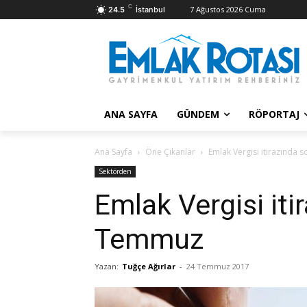
C
7 Ağustos 2026 Cuma
24.5
İstanbul
ANA SAYFA
GÜNDEM
RÖPORTAJ
Ana Sayfa
Öne Çıkanlar
Emlak Vergisi itirazında
Sektörden
Emlak Vergisi iti
Temmuz
Yazan:
Tuğçe Ağırlar
-
24 Temmuz 2017