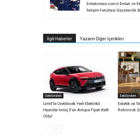
Emlakrotasi.com.tr Emlak ve E
İletişim Fakültesi Gazetecilik
İlgili Haberler
Yazarın Diğer İçerikleri
Sektörden
Sektörden
İzmit’te Üretilecek Yerli Elektrikli
Estetik ve T
Hyundai Ioniq 3’ün Avrupa Fiyatı Belli
Roborock Qr
Oldu!