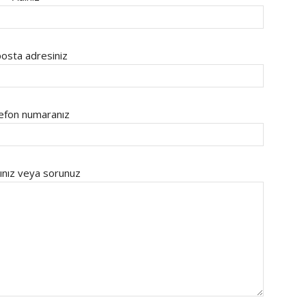
osta adresiniz
efon numaranız
ınız veya sorunuz