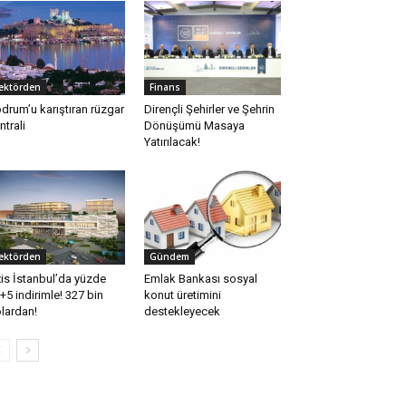
ektörden
Finans
drum’u karıştıran rüzgar
Dirençli Şehirler ve Şehrin
ntrali
Dönüşümü Masaya
Yatırılacak!
ektörden
Gündem
is İstanbul’da yüzde
Emlak Bankası sosyal
+5 indirimle! 327 bin
konut üretimini
lardan!
destekleyecek