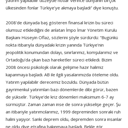
yatırım yapılabilir düzeyde notlar verince dünyanın birçok
ülkesinden fonlar Türkiye’ye akmaya başladı” diye konuştu.
2008’de dünyada baş gösteren finansal krizin bu süreci
olumsuz etkilediğini de anlatan İmpo İmar Yönetim Kurulu
Başkanı Hüseyin Oflaz, sözlerini şöyle sürdürdü: “Bugünkü
nokta itibarıyla dünyadaki krizin yanında Türkiye’nin
jeopolitik konumundan dolayı, sınırlarımız, komşularımız ve
Ortadoğu’da çıkan bazı hareketler süreci etkiledi. Bizim
2008 öncesi psikolojik olarak gelişime hazır halimiz
kapanmaya başladı. AB ile ilgili yasalarımızda öteleme oldu.
Yatırım yapılabilir derecemiz bozuldu. Dünyada bütün
gayrimenkul yatırımları bazı dönemlerde dibi görür, bazen
de yükselir. Türkiye’de kriz dönemleri maksimum 6-7 ay
sürmüştür. Zaman zaman inse de sonra yükselişe geçer. Şu
an itibariyle yatırımcılarımız, 1999 depreminden sonraki ruh
halini yaşıyor. Sanki deprem oldu, depremden sonra insanlar
ne oldu diye etrafına bakınmaya başladı. Bekle gör