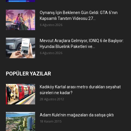
Oynanış İçin Beklenen Gün Geldi: GTA 6’nın
Kapsamlı Tanıtım Videosu 27...
6 Ağustos 2026
Mevcut Araçlara Gelmiyor, IONIQ 6 ile Başlıyor:
Hyundai Bluelink Paketleri ve...
6 Ağustos 2026
POPÜLER YAZILAR
Kadıköy Kartal arası metro durakları seyahat
süreleri ne kadar?
28 Ağustos 2012
Adam Kule’nin mağazaları da satışa çıktı
18 Kasım 2015