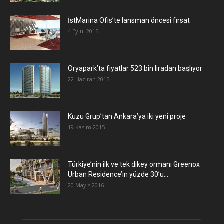
İstMarina Ofis’te lansman öncesi fırsat
4 Eylül 2015
Oryapark’ta fiyatlar 523 bin liradan başlıyor
22 Haziran 2015
​Kuzu Grup’tan Ankara’ya iki yeni proje
19 Kasım 2015
Türkiye’nin ilk ve tek dikey ormanı Greenox
Urban Residence’ın yüzde 30’u...
20 Mayıs 2016