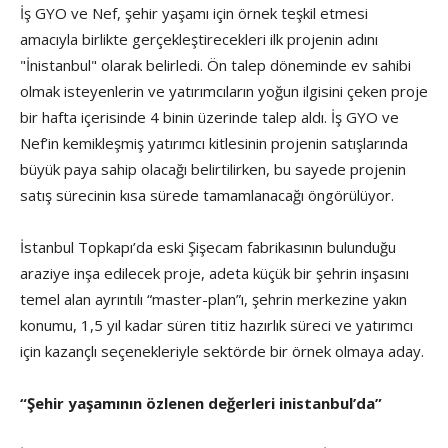
İş GYO ve Nef, şehir yaşamı için örnek teşkil etmesi
amacıyla birlikte gerçekleştirecekleri ilk projenin adını
"İnistanbul" olarak belirledi. Ön talep döneminde ev sahibi
olmak isteyenlerin ve yatırımcıların yoğun ilgisini çeken proje
bir hafta içerisinde 4 binin üzerinde talep aldı. İş GYO ve
Nef’in kemikleşmiş yatırımcı kitlesinin projenin satışlarında
büyük paya sahip olacağı belirtilirken, bu sayede projenin
satış sürecinin kısa sürede tamamlanacağı öngörülüyor.
İstanbul Topkapı’da eski Şişecam fabrikasının bulunduğu
araziye inşa edilecek proje, adeta küçük bir şehrin inşasını
temel alan ayrıntılı “master-plan”ı, şehrin merkezine yakın
konumu, 1,5 yıl kadar süren titiz hazırlık süreci ve yatırımcı
için kazançlı seçenekleriyle sektörde bir örnek olmaya aday.
“Şehir yaşamının özlenen değerleri inistanbul’da”