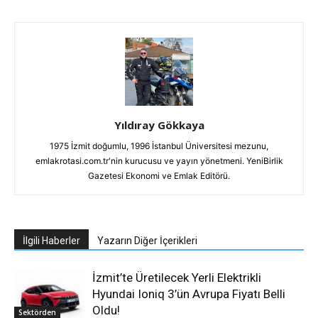
Yıldıray Gökkaya
1975 İzmit doğumlu, 1996 İstanbul Üniversitesi mezunu,
emlakrotasi.com.tr'nin kurucusu ve yayın yönetmeni. YeniBirlik
Gazetesi Ekonomi ve Emlak Editörü.
İlgili Haberler
Yazarın Diğer İçerikleri
İzmit’te Üretilecek Yerli Elektrikli
Hyundai Ioniq 3’ün Avrupa Fiyatı Belli
Oldu!
Sektörden