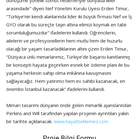
dönüşüme yönelik somut hedefleriyle dünyada ilkler
arasındadır” diyen Nef Yönetim Kurulu Üyesi Erden Timur,
“Türkiye’nin kendi alanlarında lider iki büyük firması Nef ve İş
GYO olarak bu süreçte taşın altına elimizi koymak en tabii
sorumluluğumuzdur” ifadelerini kullandı. Öğrencilerin,
ailelerin ve profesyonellerin hem mutlu hem de huzurlu
olacağı bir yaşam tasarladıklarının altını çizen Erden Timur,
“Dünyaca ünlü mimarlarımız, Türkiye’de başarısı kanıtlanmış
bir konsepti hayata geçirirken esnek bir ödeme planı ile bu
yaşama herkesin sahip olma imkânına kavuşmasını
sağlayacağız. Hem yatırımcı hem ev sahibi kazanacak, en
önemlisi İstanbul kazanacak” ifadelerini kullandı.
Mimari tasarımı dünyanın önde gelen mimarlık ajanslarından
Perkins and Will tarafından yapılan projenin ayrıntıları yakın
bir tarihte açıklanacak.
www.hayatbeklemez.com
Proje Bilgi Formu