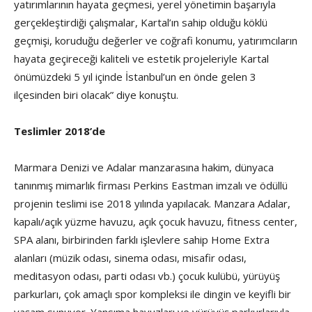
yatırımlarının hayata geçmesi, yerel yönetimin başarıyla
gerçekleştirdiği çalışmalar, Kartal’ın sahip olduğu köklü
geçmişi, koruduğu değerler ve coğrafi konumu, yatırımcıların
hayata geçireceği kaliteli ve estetik projeleriyle Kartal
önümüzdeki 5 yıl içinde İstanbul’un en önde gelen 3
ilçesinden biri olacak” diye konuştu.
Teslimler 2018’de
Marmara Denizi ve Adalar manzarasına hakim, dünyaca
tanınmış mimarlık firması Perkins Eastman imzalı ve ödüllü
projenin teslimi ise 2018 yılında yapılacak. Manzara Adalar,
kapalı/açık yüzme havuzu, açık çocuk havuzu, fitness center,
SPA alanı, birbirinden farklı işlevlere sahip Home Extra
alanları (müzik odası, sinema odası, misafir odası,
meditasyon odası, parti odası vb.) çocuk kulübü, yürüyüş
parkurları, çok amaçlı spor kompleksi ile dingin ve keyifli bir
yaşam sunuyor. Yansıma havuzları ve yürüyüş parkurlarıyla