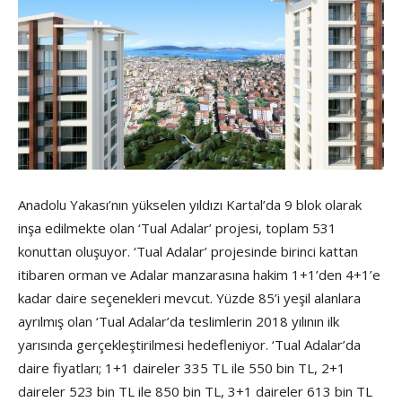
Anadolu Yakası’nın yükselen yıldızı Kartal’da 9 blok olarak
inşa edilmekte olan ‘Tual Adalar’ projesi, toplam 531
konuttan oluşuyor. ‘Tual Adalar’ projesinde birinci kattan
itibaren orman ve Adalar manzarasına hakim 1+1’den 4+1’e
kadar daire seçenekleri mevcut. Yüzde 85’i yeşil alanlara
ayrılmış olan ‘Tual Adalar’da teslimlerin 2018 yılının ilk
yarısında gerçekleştirilmesi hedefleniyor. ‘Tual Adalar’da
daire fiyatları; 1+1 daireler 335 TL ile 550 bin TL, 2+1
daireler 523 bin TL ile 850 bin TL, 3+1 daireler 613 bin TL