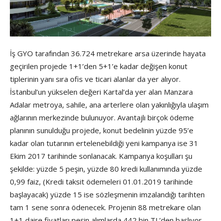
İş GYO tarafından 36.724 metrekare arsa üzerinde hayata
geçirilen projede 1+1’den 5+1’e kadar değişen konut
tiplerinin yanı sıra ofis ve ticari alanlar da yer alıyor.
İstanbul’un yükselen değeri Kartal’da yer alan Manzara
Adalar metroya, sahile, ana arterlere olan yakınlığıyla ulaşım
ağlarının merkezinde bulunuyor. Avantajlı birçok ödeme
planının sunulduğu projede, konut bedelinin yüzde 95’e
kadar olan tutarının ertelenebildiği yeni kampanya ise 31
Ekim 2017 tarihinde sonlanacak. Kampanya koşulları şu
şekilde: yüzde 5 peşin, yüzde 80 kredi kullanımında yüzde
0,99 faiz, (Kredi taksit ödemeleri 01.01.2019 tarihinde
başlayacak) yüzde 15 ise sözleşmenin imzalandığı tarihten
tam 1 sene sonra ödenecek. Projenin 88 metrekare olan
1+1 daire fiyatları peşin alımlarda 442 bin TL’den başlıyor.