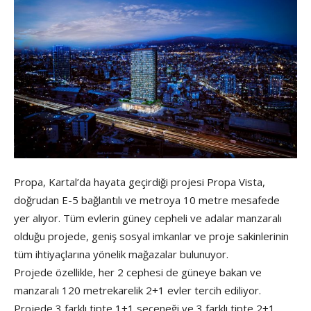
Propa, Kartal’da hayata geçirdiği projesi Propa Vista,
doğrudan E-5 bağlantılı ve metroya 10 metre mesafede
yer alıyor. Tüm evlerin güney cepheli ve adalar manzaralı
olduğu projede, geniş sosyal imkanlar ve proje sakinlerinin
tüm ihtiyaçlarına yönelik mağazalar bulunuyor.
Projede özellikle, her 2 cephesi de güneye bakan ve
manzaralı 120 metrekarelik 2+1 evler tercih ediliyor.
Projede 3 farklı tipte 1+1 seçeneği ve 3 farklı tipte 2+1