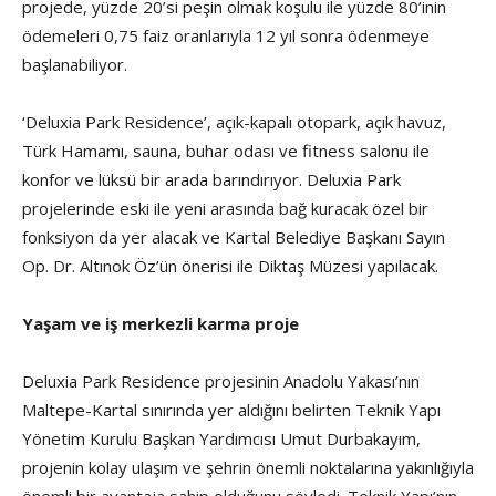
projede, yüzde 20’si peşin olmak koşulu ile yüzde 80’inin
ödemeleri 0,75 faiz oranlarıyla 12 yıl sonra ödenmeye
başlanabiliyor.
‘Deluxia Park Residence’, açık-kapalı otopark, açık havuz,
Türk Hamamı, sauna, buhar odası ve fitness salonu ile
konfor ve lüksü bir arada barındırıyor. Deluxia Park
projelerinde eski ile yeni arasında bağ kuracak özel bir
fonksiyon da yer alacak ve Kartal Belediye Başkanı Sayın
Op. Dr. Altınok Öz’ün önerisi ile Diktaş Müzesi yapılacak.
Yaşam ve iş merkezli karma proje
Deluxia Park Residence projesinin Anadolu Yakası’nın
Maltepe-Kartal sınırında yer aldığını belirten Teknik Yapı
Yönetim Kurulu Başkan Yardımcısı Umut Durbakayım,
projenin kolay ulaşım ve şehrin önemli noktalarına yakınlığıyla
önemli bir avantaja sahip olduğunu söyledi. Teknik Yapı’nın