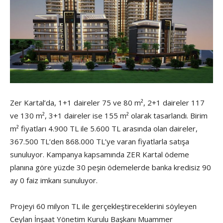
Zer Kartal’da, 1+1 daireler 75 ve 80 m², 2+1 daireler 117
ve 130 m², 3+1 daireler ise 155 m² olarak tasarlandı. Birim
m² fiyatları 4.900 TL ile 5.600 TL arasında olan daireler,
367.500 TL’den 868.000 TL’ye varan fiyatlarla satışa
sunuluyor. Kampanya kapsamında ZER Kartal ödeme
planına göre yüzde 30 peşin ödemelerde banka kredisiz 90
ay 0 faiz imkanı sunuluyor.
Projeyi 60 milyon TL ile gerçekleştireceklerini söyleyen
Ceylan İnşaat Yönetim Kurulu Başkanı Muammer