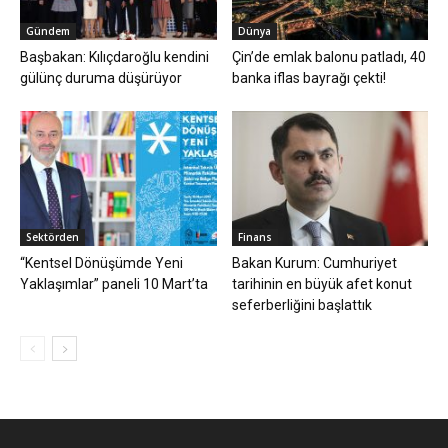
Gündem
Dünya
Başbakan: Kılıçdaroğlu kendini
Çin’de emlak balonu patladı, 40
gülünç duruma düşürüyor
banka iflas bayrağı çekti!
Sektörden
Finans
“Kentsel Dönüşümde Yeni
Bakan Kurum: Cumhuriyet
Yaklaşımlar” paneli 10 Mart’ta
tarihinin en büyük afet konut
seferberliğini başlattık