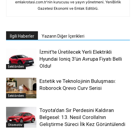
emlakrotasi.com.tr'nin kurucusu ve yayın yönetmeni. YeniBirlik
Gazetesi Ekonomi ve Emlak Editörü.
İlgili Haberler
Yazarın Diğer İçerikleri
İzmit’te Üretilecek Yerli Elektrikli
Hyundai Ioniq 3’ün Avrupa Fiyatı Belli
Oldu!
Sektörden
Estetik ve Teknolojinin Buluşması:
Roborock Qrevo Curv Serisi
Sektörden
Toyota’dan Sır Perdesini Kaldıran
Belgesel: 13. Nesil Corolla’nın
Geliştirme Süreci İlk Kez Görüntülendi
Otomotiv