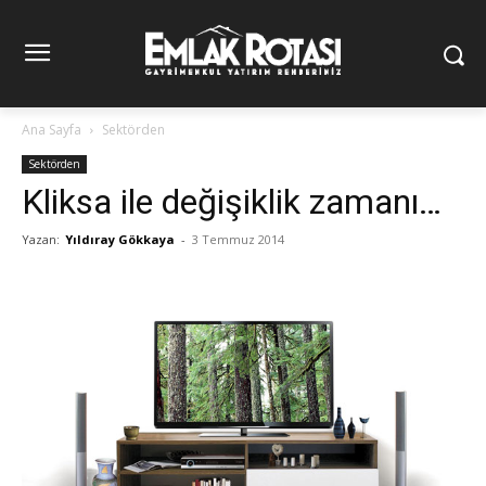
Ana Sayfa
Sektörden
Sektörden
Kliksa ile değişiklik zamanı…
Yazan:
Yıldıray Gökkaya
-
3 Temmuz 2014