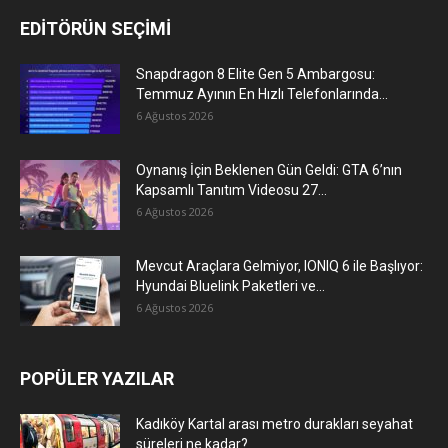
EDİTÖRÜN SEÇİMİ
Snapdragon 8 Elite Gen 5 Ambargosu:
Temmuz Ayının En Hızlı Telefonlarında...
6 Ağustos 2026
Oynanış İçin Beklenen Gün Geldi: GTA 6’nın
Kapsamlı Tanıtım Videosu 27...
6 Ağustos 2026
Mevcut Araçlara Gelmiyor, IONIQ 6 ile Başlıyor:
Hyundai Bluelink Paketleri ve...
6 Ağustos 2026
POPÜLER YAZILAR
Kadıköy Kartal arası metro durakları seyahat
süreleri ne kadar?