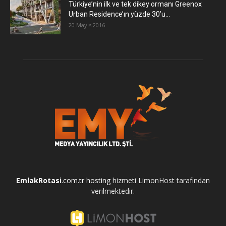
Türkiye’nin ilk ve tek dikey ormanı Greenox
Urban Residence’ın yüzde 30’u...
20 Mayıs 2016
EmlakRotasi
.com.tr
hosting
hizmeti LimonHost tarafından
verilmektedir.