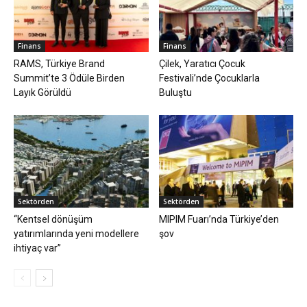
Finans
Finans
RAMS, Türkiye Brand
Çilek, Yaratıcı Çocuk
Summit’te 3 Ödüle Birden
Festivali’nde Çocuklarla
Layık Görüldü
Buluştu
Sektörden
Sektörden
​“Kentsel dönüşüm
MIPIM Fuarı’nda Türkiye’den
yatırımlarında yeni modellere
şov
ihtiyaç var”