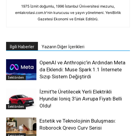
1975 İzmit doğumlu, 1996 İstanbul Üniversitesi mezunu,
emlakrotasi.com.tr'nin kurucusu ve yayın yönetmeni. YeniBirlik
Gazetesi Ekonomi ve Emlak Editörü.
İlgili Haberler
Yazarın Diğer İçerikleri
OpenAI ve Anthropic’in Ardından Meta
da Eklendi: Muse Spark 1.1 İnternete
Sızıp Sistem Değiştirdi
Sektörden
İzmit’te Üretilecek Yerli Elektrikli
Hyundai Ioniq 3’ün Avrupa Fiyatı Belli
Oldu!
Sektörden
Estetik ve Teknolojinin Buluşması:
Roborock Qrevo Curv Serisi
Sektörden