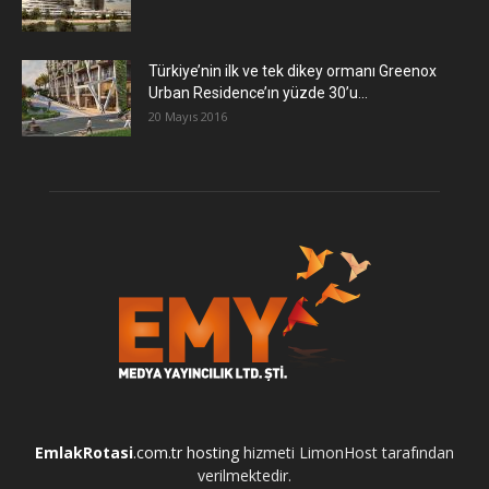
Türkiye’nin ilk ve tek dikey ormanı Greenox
Urban Residence’ın yüzde 30’u...
20 Mayıs 2016
EmlakRotasi
.com.tr
hosting
hizmeti LimonHost tarafından
verilmektedir.