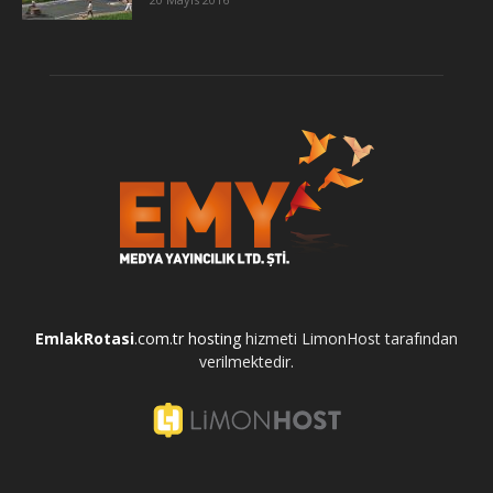
EmlakRotasi
.com.tr
hosting
hizmeti LimonHost tarafından
verilmektedir.