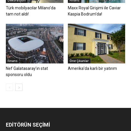
Dekorasyon
Finans
Türk mobilyacılar Milano’da
Maxx Royal Girişimi ile Caviar
tam not aldı!
Kaspia Bodrum’da!
Finans
Öne Çıkanlar
Nef Galatasaray’ın stat
Amerika’da karlı bir yatırım
sponsoru oldu
EDİTÖRÜN SEÇİMİ