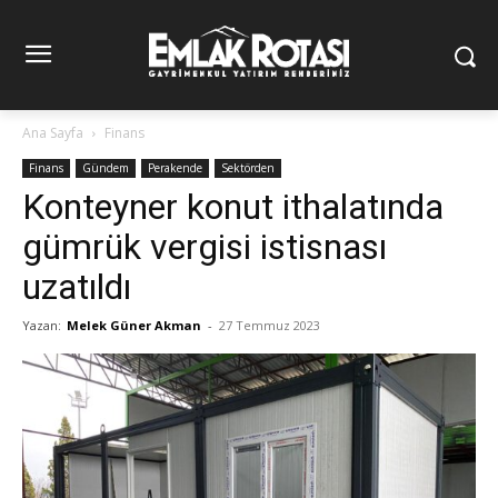
Ana Sayfa
Finans
Finans
Gündem
Perakende
Sektörden
Konteyner konut ithalatında
gümrük vergisi istisnası
uzatıldı
Yazan:
Melek Güner Akman
-
27 Temmuz 2023