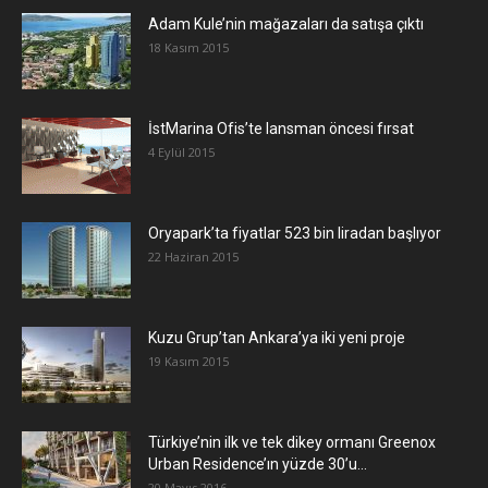
Adam Kule’nin mağazaları da satışa çıktı
18 Kasım 2015
İstMarina Ofis’te lansman öncesi fırsat
4 Eylül 2015
Oryapark’ta fiyatlar 523 bin liradan başlıyor
22 Haziran 2015
​Kuzu Grup’tan Ankara’ya iki yeni proje
19 Kasım 2015
Türkiye’nin ilk ve tek dikey ormanı Greenox
Urban Residence’ın yüzde 30’u...
20 Mayıs 2016