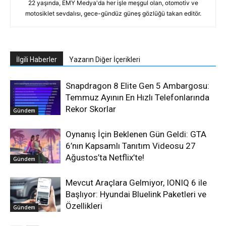
22 yaşında, EMY Medya'da her işle meşgul olan, otomotiv ve
motosiklet sevdalısı, gece-gündüz güneş gözlüğü takan editör.
İlgili Haberler
Yazarın Diğer İçerikleri
Snapdragon 8 Elite Gen 5 Ambargosu:
Temmuz Ayının En Hızlı Telefonlarında
Rekor Skorlar
Gündem
Oynanış İçin Beklenen Gün Geldi: GTA
6’nın Kapsamlı Tanıtım Videosu 27
Ağustos’ta Netflix’te!
Gündem
Mevcut Araçlara Gelmiyor, IONIQ 6 ile
Başlıyor: Hyundai Bluelink Paketleri ve
Özellikleri
Gündem