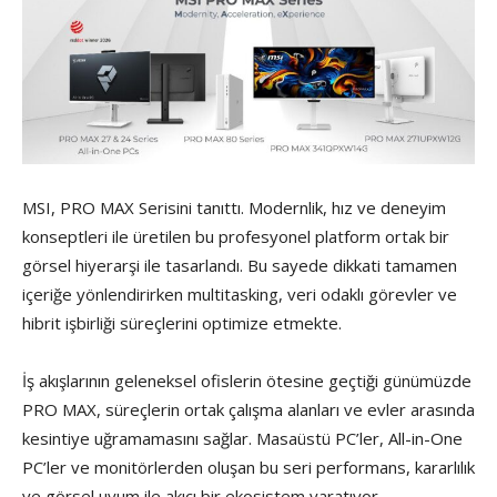
MSI, PRO MAX Serisini tanıttı. Modernlik, hız ve deneyim
konseptleri ile üretilen bu profesyonel platform ortak bir
görsel hiyerarşi ile tasarlandı. Bu sayede dikkati tamamen
içeriğe yönlendirirken multitasking, veri odaklı görevler ve
hibrit işbirliği süreçlerini optimize etmekte.
İş akışlarının geleneksel ofislerin ötesine geçtiği günümüzde
PRO MAX, süreçlerin ortak çalışma alanları ve evler arasında
kesintiye uğramamasını sağlar. Masaüstü PC’ler, All-in-One
PC’ler ve monitörlerden oluşan bu seri performans, kararlılık
ve görsel uyum ile akıcı bir ekosistem yaratıyor.