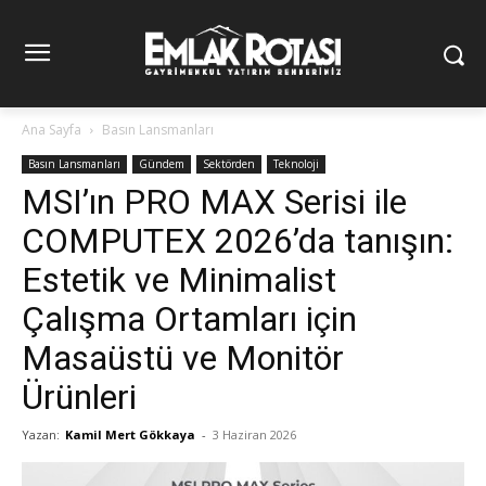
Ana Sayfa
Basın Lansmanları
Basın Lansmanları
Gündem
Sektörden
Teknoloji
MSI’ın PRO MAX Serisi ile
COMPUTEX 2026’da tanışın:
Estetik ve Minimalist
Çalışma Ortamları için
Masaüstü ve Monitör
Ürünleri
Yazan:
Kamil Mert Gökkaya
-
3 Haziran 2026