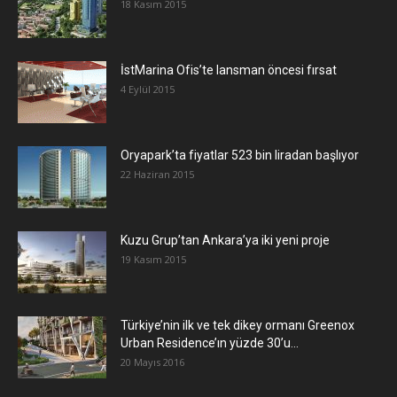
18 Kasım 2015
İstMarina Ofis’te lansman öncesi fırsat
4 Eylül 2015
Oryapark’ta fiyatlar 523 bin liradan başlıyor
22 Haziran 2015
​Kuzu Grup’tan Ankara’ya iki yeni proje
19 Kasım 2015
Türkiye’nin ilk ve tek dikey ormanı Greenox
Urban Residence’ın yüzde 30’u...
20 Mayıs 2016