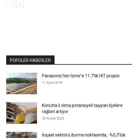
POPÜLER HABERLER
Panasonic’ten İzmir’e 11.7’lik HIT projesi
11 Eylül 2018
Konutta il olma potansiyeli taşıyan ilçelere
rağbet artıyor
18 Aralık 2023
İnşaat sektörü durma noktasında, -%5,3’lük