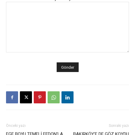
Önceki yazı
Sonraki yazı
EGE BOYU TEMELİ FEDON’LA
BAKIRKÖY’E DE GÖZ KOYDU