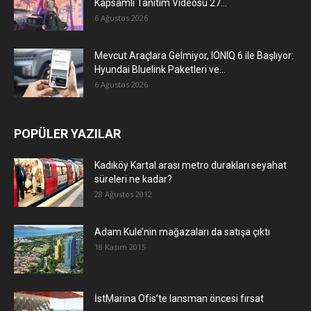
Kapsamlı Tanıtım Videosu 27...
6 Ağustos 2026
Mevcut Araçlara Gelmiyor, IONIQ 6 ile Başlıyor:
Hyundai Bluelink Paketleri ve...
6 Ağustos 2026
POPÜLER YAZILAR
Kadıköy Kartal arası metro durakları seyahat
süreleri ne kadar?
28 Ağustos 2012
Adam Kule’nin mağazaları da satışa çıktı
18 Kasım 2015
İstMarina Ofis’te lansman öncesi fırsat