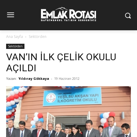
Ana Sayfa
Sektörden
Sektörden
VAN’IN İLK ÇELİK OKULU
AÇILDI
Yazan:
Yıldıray Gökkaya
-
19 Haziran 2012