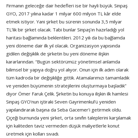
Firmanın geleceğe dair hedefleri ise bir hayli büyük. Sinpaş
GYO, 2017 yılına kadar 1 milyar 600 milyon TL kâr elde
etmek istiyor. Yani şirket bu sürenin sonunda 3,5 milyar
TL’lik bir şirket olacak. Tabi bunlar Sinpaş’ın hazırladığı yol
haritası bağlamında beklentileri. 2012 yılı da bu bağlamda
yeni döneme dair ilk yıl olacak. Organizasyon yapısında
gidilen değişiklik de şirketin bu yeni döneme ilişkin
kararlarından. “Bugün sektörümüz yönetimsel anlamda
bilimsel bir yapıya doğru yol alıyor. Onun için ilk adım olarak
tüm kadroda bir değişikliğe gittik. Atamalarımızı tamamladık
ve yeniden büyümenin stratejilerini oluşturmaya başladık”
diyor Ömer Faruk Çelik. Şirketin bu konuya ilişkin ilk hamlesi
Sinpaş GYO’nun iştiraki Seven Gayrimenkul’ü yeniden
yapılandırarak başına da Seba Gacemer’i getirmek oldu.
Çiçeği burnunda yeni şirket, orta sınıfın taleplerini karşılamak
için kaliteden taviz vermeden düşük maliyetlerle konut
üretmek için kolları sıvadı.