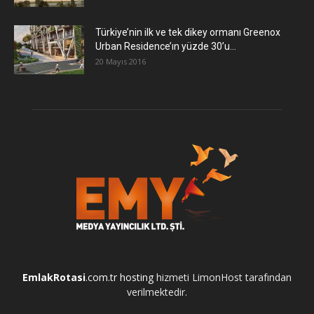
Türkiye’nin ilk ve tek dikey ormanı Greenox
Urban Residence’ın yüzde 30’u...
20 Mayıs 2016
EmlakRotasi
.com.tr
hosting
hizmeti LimonHost tarafından
verilmektedir.