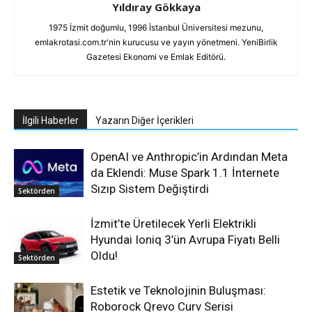
Yıldıray Gökkaya
1975 İzmit doğumlu, 1996 İstanbul Üniversitesi mezunu,
emlakrotasi.com.tr'nin kurucusu ve yayın yönetmeni. YeniBirlik
Gazetesi Ekonomi ve Emlak Editörü.
İlgili Haberler
Yazarın Diğer İçerikleri
OpenAI ve Anthropic’in Ardından Meta
da Eklendi: Muse Spark 1.1 İnternete
Sızıp Sistem Değiştirdi
Sektörden
İzmit’te Üretilecek Yerli Elektrikli
Hyundai Ioniq 3’ün Avrupa Fiyatı Belli
Oldu!
Sektörden
Estetik ve Teknolojinin Buluşması:
Roborock Qrevo Curv Serisi