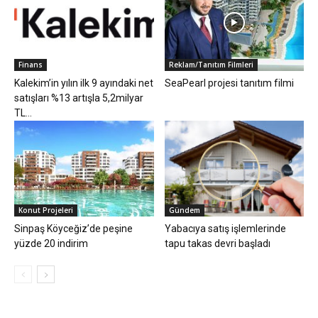
Finans
Reklam/Tanıtım Filmleri
Kalekim’in yılın ilk 9 ayındaki net
SeaPearl projesi tanıtım filmi
satışları %13 artışla 5,2milyar
TL...
Konut Projeleri
Gündem
Sinpaş Köyceğiz’de peşine
Yabacıya satış işlemlerinde
yüzde 20 indirim
tapu takas devri başladı