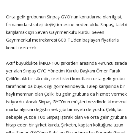
Orta gelir grubunun Sinpaş GYO’nun konutlarına olan ilgisi,
firmanında strateji değiştirmesine neden oldu. Sinpaş, talebi
karşılamak için Seven Gayrimenkul’ü kurdu. Seven
Gayrimenkul metrekaresi 800 TL’den başlayan fiyatlarla
konut üretecek.
Aktif büyüklükte İMKB-100 şirketleri arasında 49’uncu sırada
yer alan Sinpaş GYO Yönetim Kurulu Başkanı Ömer Faruk
Çelik’in aklı bir süredir, ürettikleri konutların orta gelir grubu
tarafından da büyük ilgi görmesindeydi. Talep karşısında bir
hayli memnun olan Çelik, bu gelir grubuna da hizmet vermek
istiyordu. Ancak Sinpaş GYO’nun müşteri nezdinde ki mevcut
marka algısını değiştirmek gibi bir niyeti de yoktu. Çelik, bu
sebeple yüzde 100 Sinpaş iştiraki olan ve orta gelir grubuna
hitap eden bir şirket kurdu. Şirketin, kaptan koltuğuna uzun
yıllar Sinpaş GYO’nun Satış ve Pazarlamadan Sorumlu Genel