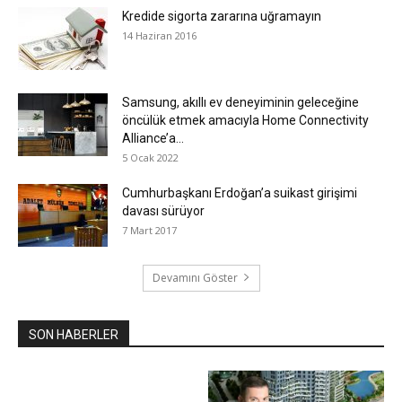
Kredide sigorta zararına uğramayın
14 Haziran 2016
Samsung, akıllı ev deneyiminin geleceğine
öncülük etmek amacıyla Home Connectivity
Alliance’a...
5 Ocak 2022
Cumhurbaşkanı Erdoğan’a suikast girişimi
davası sürüyor
7 Mart 2017
Devamını Göster
SON HABERLER