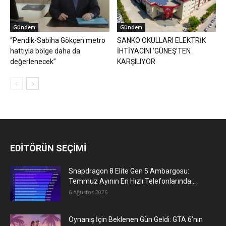
Gündem
Gündem
“Pendik-Sabiha Gökçen metro
SANKO OKULLARI ELEKTRİK
hattıyla bölge daha da
İHTİYACINI ‘GÜNEŞ’TEN
değerlenecek”
KARŞILIYOR
EDİTÖRÜN SEÇİMİ
Snapdragon 8 Elite Gen 5 Ambargosu:
Temmuz Ayının En Hızlı Telefonlarında...
6 Ağustos 2026
Oynanış İçin Beklenen Gün Geldi: GTA 6’nın