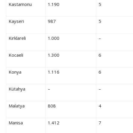
Kastamonu
1.190
5
Kayseri
987
5
Kırklareli
1.000
–
Kocaeli
1.300
6
Konya
1.116
6
Kütahya
–
–
Malatya
808
4
Manisa
1.412
7