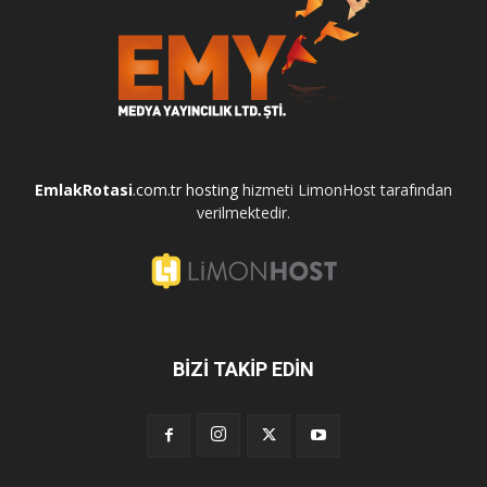
EmlakRotasi
.com.tr
hosting
hizmeti LimonHost tarafından
verilmektedir.
BİZİ TAKİP EDİN