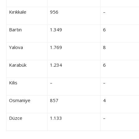
Kırıkkale
956
–
Bartın
1.349
6
Yalova
1.769
8
Karabük
1.234
6
Kilis
–
–
Osmaniye
857
4
Düzce
1.133
–