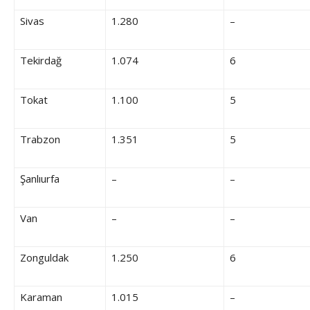
Sivas
1.280
–
Tekirdağ
1.074
6
Tokat
1.100
5
Trabzon
1.351
5
Şanlıurfa
–
–
Van
–
–
Zonguldak
1.250
6
Karaman
1.015
–