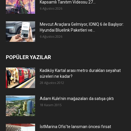
Kapsamlı Tanıtım Videosu 27...
6 Ağustos 2026
Mevcut Araçlara Gelmiyor, IONIQ 6 ile Başlıyor:
Hyundai Bluelink Paketleri ve...
6 Ağustos 2026
POPÜLER YAZILAR
Kadıköy Kartal arası metro durakları seyahat
süreleri ne kadar?
28 Ağustos 2012
Adam Kule’nin mağazaları da satışa çıktı
18 Kasım 2015
İstMarina Ofis’te lansman öncesi fırsat