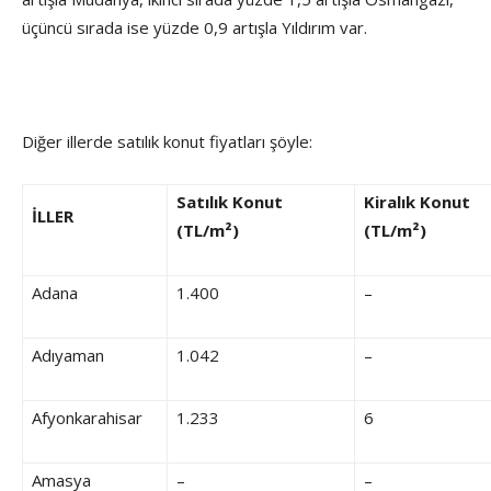
üçüncü sırada ise yüzde 0,9 artışla Yıldırım var.
Diğer illerde satılık konut fiyatları şöyle:
Satılık Konut
Kiralık Konut
İLLER
(TL/m²)
(TL/m²)
Adana
1.400
–
Adıyaman
1.042
–
Afyonkarahisar
1.233
6
Amasya
–
–