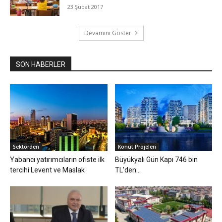
23 Şubat 2017
Devamını Göster
SON HABERLER
Sektörden
Konut Projeleri
Yabancı yatırımcıların ofiste ilk
Büyükyalı Gün Kapı 746 bin
tercihi Levent ve Maslak
TL’den…