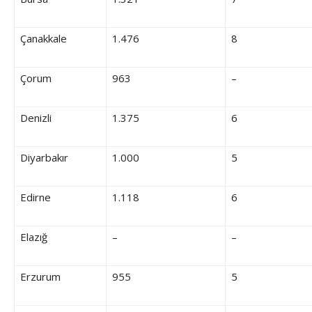
Çanakkale
1.476
8
Çorum
963
–
Denizli
1.375
6
Diyarbakır
1.000
5
Edirne
1.118
6
Elazığ
–
–
Erzurum
955
5