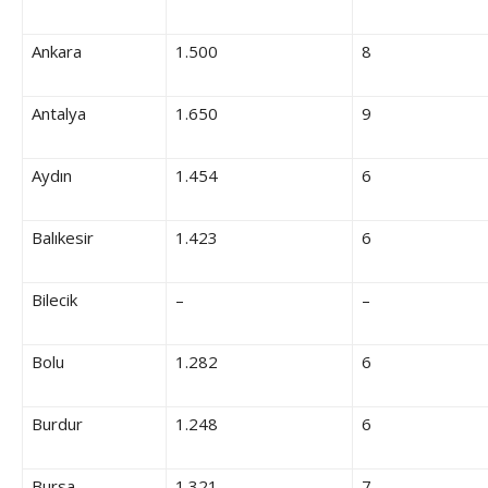
Ankara
1.500
8
Antalya
1.650
9
Aydın
1.454
6
Balıkesir
1.423
6
Bilecik
–
–
Bolu
1.282
6
Burdur
1.248
6
Bursa
1.321
7