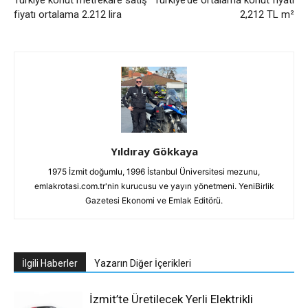
Türkiye konut metrekare satış
Türkiye’de ortalama konut fiyatı
fiyatı ortalama 2.212 lira
2,212 TL m²
Yıldıray Gökkaya
1975 İzmit doğumlu, 1996 İstanbul Üniversitesi mezunu,
emlakrotasi.com.tr'nin kurucusu ve yayın yönetmeni. YeniBirlik
Gazetesi Ekonomi ve Emlak Editörü.
İlgili Haberler
Yazarın Diğer İçerikleri
İzmit’te Üretilecek Yerli Elektrikli