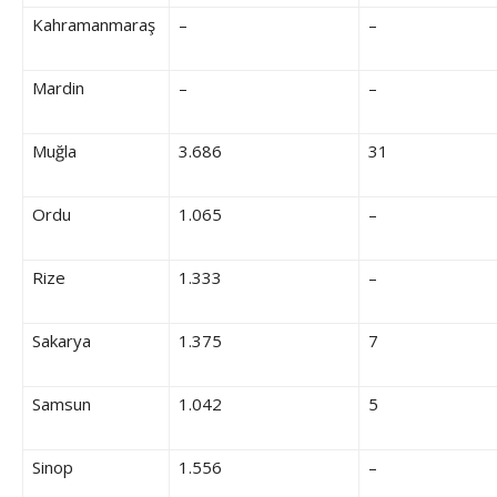
Kahramanmaraş
–
–
Mardin
–
–
Muğla
3.686
31
Ordu
1.065
–
Rize
1.333
–
Sakarya
1.375
7
Samsun
1.042
5
Sinop
1.556
–