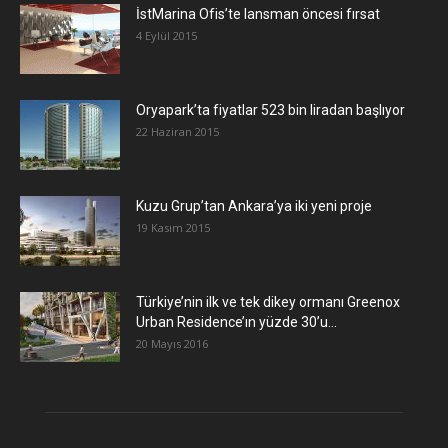
İstMarina Ofis’te lansman öncesi fırsat
4 Eylül 2015
Oryapark’ta fiyatlar 523 bin liradan başlıyor
22 Haziran 2015
​Kuzu Grup’tan Ankara’ya iki yeni proje
19 Kasım 2015
Türkiye’nin ilk ve tek dikey ormanı Greenox
Urban Residence’ın yüzde 30’u...
20 Mayıs 2016