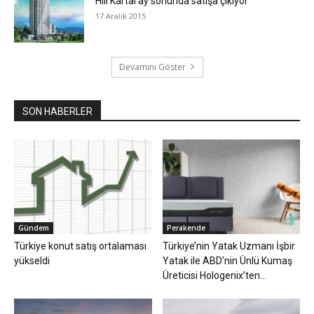
​Hill Kartal ay sonunda satışa çıkıyor
17 Aralık 2015
Devamını Göster
SON HABERLER
Gündem
Perakende
Türkiye konut satış ortalaması
Türkiye’nin Yatak Uzmanı İşbir
yükseldi
Yatak ile ABD’nin Ünlü Kumaş
Üreticisi Hologenix’ten...