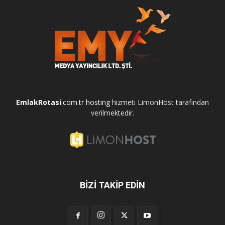
EmlakRotasi
.com.tr
hosting
hizmeti LimonHost tarafından
verilmektedir.
BİZİ TAKİP EDİN