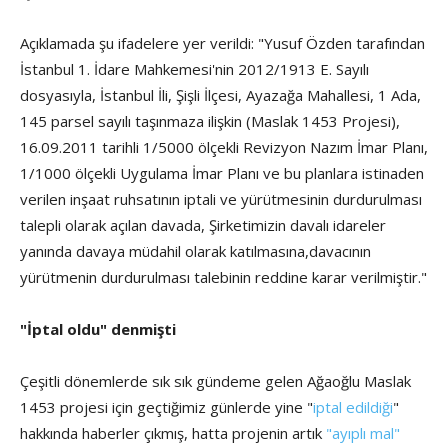
Açıklamada şu ifadelere yer verildi: "Yusuf Özden tarafından
İstanbul 1. İdare Mahkemesi'nin 2012/1913 E. Sayılı
dosyasıyla, İstanbul İli, Şişli İlçesi, Ayazağa Mahallesi, 1 Ada,
145 parsel sayılı taşınmaza ilişkin (Maslak 1453 Projesi),
16.09.2011 tarihli 1/5000 ölçekli Revizyon Nazım İmar Planı,
1/1000 ölçekli Uygulama İmar Planı ve bu planlara istinaden
verilen inşaat ruhsatının iptali ve yürütmesinin durdurulması
talepli olarak açılan davada, Şirketimizin davalı idareler
yanında davaya müdahil olarak katılmasına,davacının
yürütmenin durdurulması talebinin reddine karar verilmiştir."
"İptal oldu" denmişti
Çeşitli dönemlerde sık sık gündeme gelen Ağaoğlu Maslak
1453 projesi için geçtiğimiz günlerde yine "
iptal edildiği
"
hakkında haberler çıkmış, hatta projenin artık
"ayıplı mal"