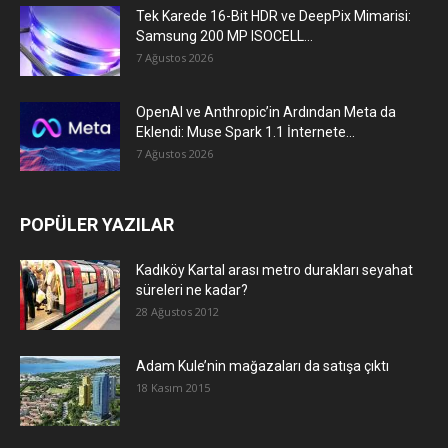
Tek Karede 16-Bit HDR ve DeepPix Mimarisi:
Samsung 200 MP ISOCELL...
7 Ağustos 2026
OpenAI ve Anthropic’in Ardından Meta da
Eklendi: Muse Spark 1.1 İnternete...
7 Ağustos 2026
POPÜLER YAZILAR
Kadıköy Kartal arası metro durakları seyahat
süreleri ne kadar?
28 Ağustos 2012
Adam Kule’nin mağazaları da satışa çıktı
18 Kasım 2015