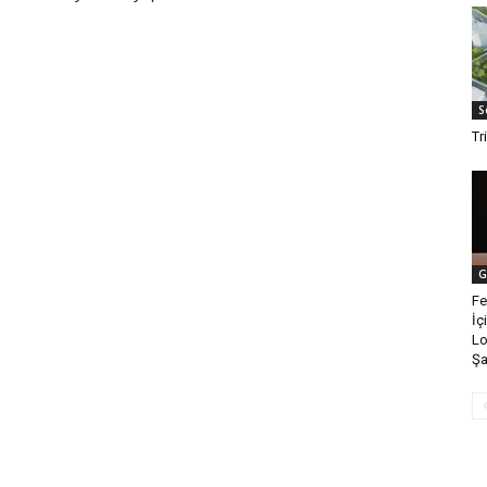
S
Tr
G
Fe
İç
Lo
Şa