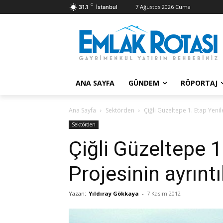
C
7 Ağustos 2026 Cuma
31.1
İstanbul
ANA SAYFA
GÜNDEM
RÖPORTAJ
Ana Sayfa
Sektörden
Çiğli Güzeltepe 1. Etap Yenil
Sektörden
Çiğli Güzeltepe 
Projesinin ayrıntı
Yazan:
Yıldıray Gökkaya
-
7 Kasım 2012