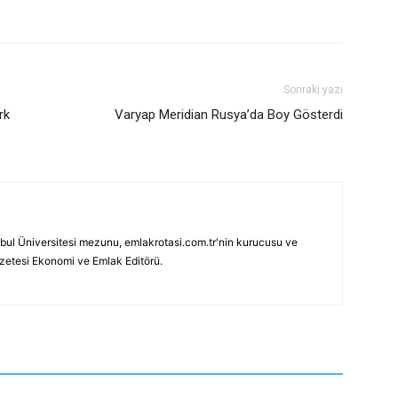
Sonraki yazı
rk
Varyap Meridian Rusya’da Boy Gösterdi
bul Üniversitesi mezunu, emlakrotasi.com.tr'nin kurucusu ve
azetesi Ekonomi ve Emlak Editörü.