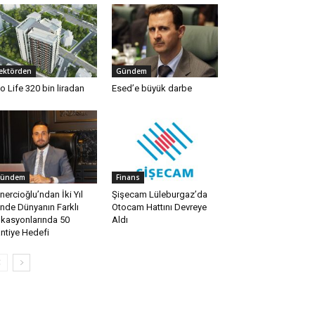
ektörden
Gündem
io Life 320 bin liradan
Esed’e büyük darbe
ündem
Finans
nercioğlu’ndan İki Yıl
Şişecam Lüleburgaz’da
inde Dünyanın Farklı
Otocam Hattını Devreye
kasyonlarında 50
Aldı
ntiye Hedefi