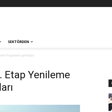
SEKTÖRDEN
eme Projesinin ayrıntıları
1. Etap Yenileme
ları