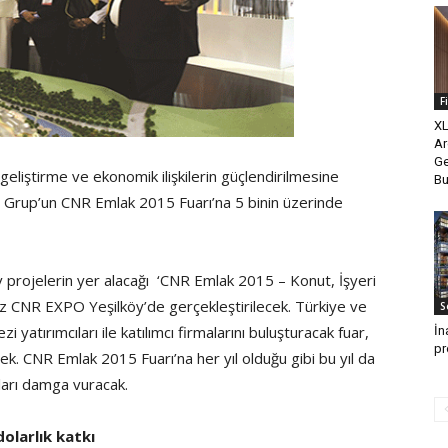
F
X
Ar
Ge
 geliştirme ve ekonomik ilişkilerin güçlendirilmesine
Bu
l Grup’un CNR Emlak 2015 Fuarı’na 5 binin üzerinde
 projelerin yer alacağı ‘CNR Emlak 2015 – Konut, İşyeri
ez CNR EXPO Yeşilköy’de gerçekleştirilecek. Türkiye ve
S
i yatırımcıları ile katılımcı firmalarını buluşturacak fuar,
İn
pr
k. CNR Emlak 2015 Fuarı’na her yıl olduğu gibi bu yıl da
pları damga vuracak.
olarlık katkı