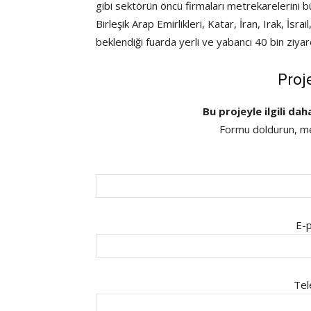
gibi sektörün öncü firmaları metrekarelerini bü
Birleşik Arap Emirlikleri, Katar, İran, Irak, İsr
beklendiği fuarda yerli ve yabancı 40 bin ziyar
Proj
Bu projeyle ilgili dah
Formu doldurun, mes
E-p
Tel