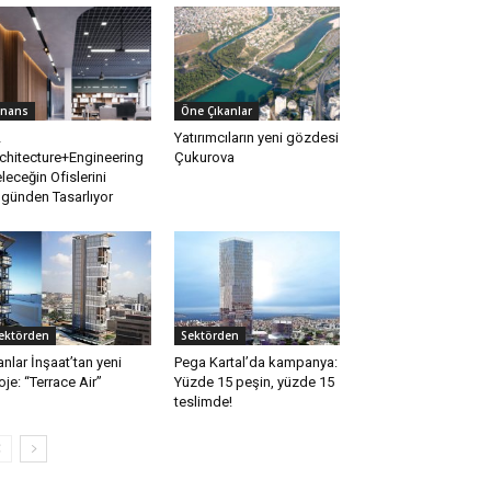
inans
Öne Çıkanlar
L
Yatırımcıların yeni gözdesi
chitecture+Engineering
Çukurova
leceğin Ofislerini
günden Tasarlıyor
ektörden
Sektörden
anlar İnşaat’tan yeni
Pega Kartal’da kampanya:
oje: “Terrace Air”
Yüzde 15 peşin, yüzde 15
teslimde!