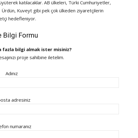
yüterek katılacaklar. AB ülkeleri, Türki Cumhuriyetler,
ail, Ürdün, Kuveyt gibi pek çok ülkeden ziyaretçilerin
etçi hedefleniyor.
e Bilgi Formu
a fazla bilgi almak ister misiniz?
ajınızı proje sahibine iletelim.
Adınız
osta adresiniz
efon numaranız