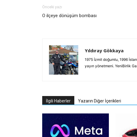
Önceki yazı
O ilçeye dönüşüm bombası
Yıldıray Gökkaya
1975 İzmit doğumlu, 1996 İstan
yayın yönetmeni. YeniBirlik G
İlgili Haberler
Yazarın Diğer İçerikleri