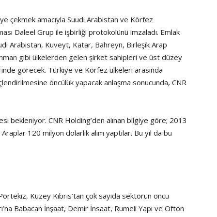
e’ye çekmek amacıyla Suudi Arabistan ve Körfez
ası Daleel Grup ile işbirliği protokolünü imzaladı. Emlak
di Arabistan, Kuveyt, Katar, Bahreyn, Birleşik Arap
mman gibi ülkelerden gelen şirket sahipleri ve üst düzey
yerinde görecek. Türkiye ve Körfez ülkeleri arasında
n güçlendirilmesine öncülük yapacak anlaşma sonucunda, CNR
mesi bekleniyor. CNR Holding’den alınan bilgiye göre; 2013
raplar 120 milyon dolarlık alım yaptılar. Bu yıl da bu
, Portekiz, Kuzey Kıbrıs’tan çok sayıda sektörün öncü
rı’na Babacan İnşaat, Demir İnsaat, Rumeli Yapı ve Ofton