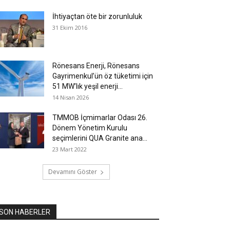
İhtiyaçtan öte bir zorunluluk
31 Ekim 2016
Rönesans Enerji, Rönesans
Gayrimenkul’ün öz tüketimi için
51 MW’lık yeşil enerji...
14 Nisan 2026
TMMOB İçmimarlar Odası 26.
Dönem Yönetim Kurulu
seçimlerini QUA Granite ana...
23 Mart 2022
Devamını Göster
SON HABERLER