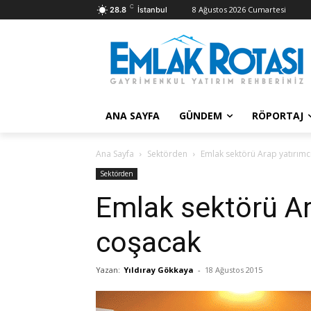
C
8 Ağustos 2026 Cumartesi
28.8
İstanbul
ANA SAYFA
GÜNDEM
RÖPORTAJ
Ana Sayfa
Sektörden
Emlak sektörü Arap yatırımc
Sektörden
Emlak sektörü Ara
coşacak
Yazan:
Yıldıray Gökkaya
-
18 Ağustos 2015