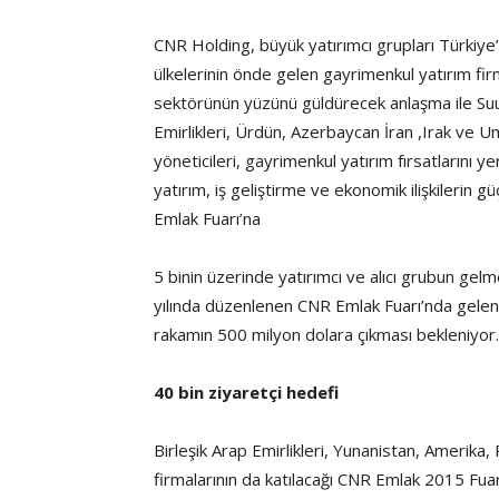
CNR Holding, büyük yatırımcı grupları Türkiy
ülkelerinin önde gelen gayrimenkul yatırım firm
sektörünün yüzünü güldürecek anlaşma ile Suu
Emirlikleri, Ürdün, Azerbaycan İran ,Irak ve U
yöneticileri, gayrimenkul yatırım fırsatlarını 
yatırım, iş geliştirme ve ekonomik ilişkileri
Emlak Fuarı’na
5 binin üzerinde yatırımcı ve alıcı grubun gel
yılında düzenlenen CNR Emlak Fuarı’nda gelen A
rakamın 500 milyon dolara çıkması bekleniyor.
40 bin ziyaretçi hedefi
Birleşik Arap Emirlikleri, Yunanistan, Amerika
firmalarının da katılacağı CNR Emlak 2015 Fua