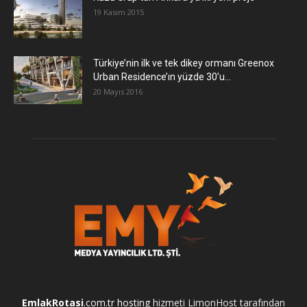
19 Kasım 2015
Türkiye’nin ilk ve tek dikey ormanı Greenox
Urban Residence’ın yüzde 30’u...
20 Mayıs 2016
EmlakRotasi
.com.tr
hosting
hizmeti LimonHost tarafından