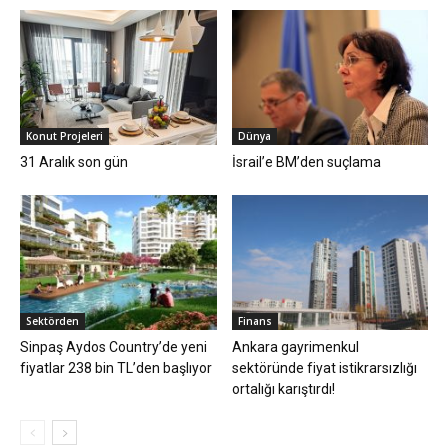
Konut Projeleri
Dünya
31 Aralık son gün
İsrail’e BM’den suçlama
Sektörden
Finans
Sinpaş Aydos Country’de yeni
Ankara gayrimenkul
fiyatlar 238 bin TL’den başlıyor
sektöründe fiyat istikrarsızlığı
ortalığı karıştırdı!