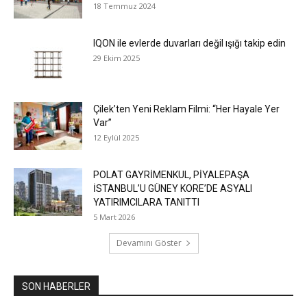
18 Temmuz 2024
IQON ile evlerde duvarları değil ışığı takip edin
29 Ekim 2025
Çilek’ten Yeni Reklam Filmi: “Her Hayale Yer
Var”
12 Eylül 2025
POLAT GAYRİMENKUL, PİYALEPAŞA
İSTANBUL’U GÜNEY KORE’DE ASYALI
YATIRIMCILARA TANITTI
5 Mart 2026
Devamını Göster
SON HABERLER