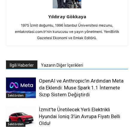
Yıldıray Gökkaya
1975 İzmit doğumlu, 1996 İstanbul Üniversitesi mezunu,
emlakrotasi.com.tr'nin kurucusu ve yayın yönetmeni. YeniBirlik
Gazetesi Ekonomi ve Emlak Editörü.
İlgili Haberler
Yazarın Diğer İçerikleri
OpenAI ve Anthropic’in Ardından Meta
da Eklendi: Muse Spark 1.1 İnternete
Sızıp Sistem Değiştirdi
Sektörden
İzmit’te Üretilecek Yerli Elektrikli
Hyundai Ioniq 3’ün Avrupa Fiyatı Belli
Oldu!
Sektörden