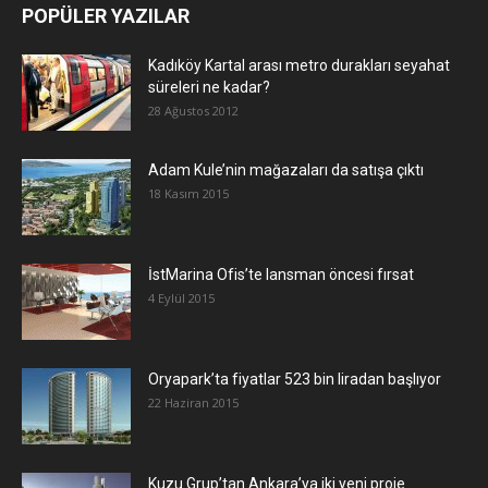
POPÜLER YAZILAR
Kadıköy Kartal arası metro durakları seyahat
süreleri ne kadar?
28 Ağustos 2012
Adam Kule’nin mağazaları da satışa çıktı
18 Kasım 2015
İstMarina Ofis’te lansman öncesi fırsat
4 Eylül 2015
Oryapark’ta fiyatlar 523 bin liradan başlıyor
22 Haziran 2015
​Kuzu Grup’tan Ankara’ya iki yeni proje