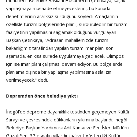
mühürledi. Belediye Başkanı Hüsamettin Çetinkaya, kaçak
yapılaşmaya müsaade etmeyeceklerini, bu konuda
denetimlerinin aralıksız sürdüğünü söyledi. Amaçlarının
özellikle turizm bölgelerinde planlı, sürdürülebilir bir turizm
faaliyetinin yapılmasını sağlamak olduğunu vurgulayan
Başkan Çetinkaya, "Adrasan mahallemizde turizm
bakanlığımız tarafından yapılan turizm imar planı son
aşamada, en kısa sürede uygulamaya geçilecek. Olimpos
için ise imar planı çalışması devam ediyor. Bu bölgelerde
planlama dışında bir yapılaşma yapılmasına asla izin
verilmeyecek." dedi.
Depremden önce belediye yıktı
İnegöl'de depreme dayanıklılık testinden geçemeyen Kültür
Sarayı ve çevresindeki dükkanların yıkımına başlandı. İnegöl
Belediye Başkan Yardımcısı Adil Kansu ve Fen İşleri Müdürü
Gazali Şen, 37 esnafın yıllardır faaliyet gösterdiği Kültür