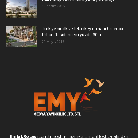
19 Kasım 2015
Türkiye’nin ilk ve tek dikey ormanı Greenox
Urban Residence’ın yüzde 30’u...
20 Mayıs 2016
EmlakRotasi
.com.tr
hosting
hizmeti LimonHost tarafından