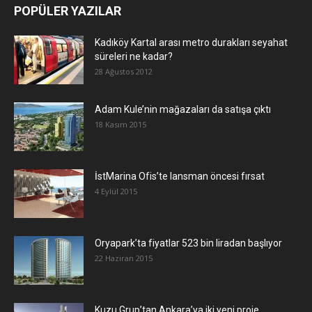
POPÜLER YAZILAR
Kadıköy Kartal arası metro durakları seyahat
süreleri ne kadar?
28 Ağustos 2012
Adam Kule’nin mağazaları da satışa çıktı
18 Kasım 2015
İstMarina Ofis’te lansman öncesi fırsat
4 Eylül 2015
Oryapark’ta fiyatlar 523 bin liradan başlıyor
22 Haziran 2015
​Kuzu Grup’tan Ankara’ya iki yeni proje