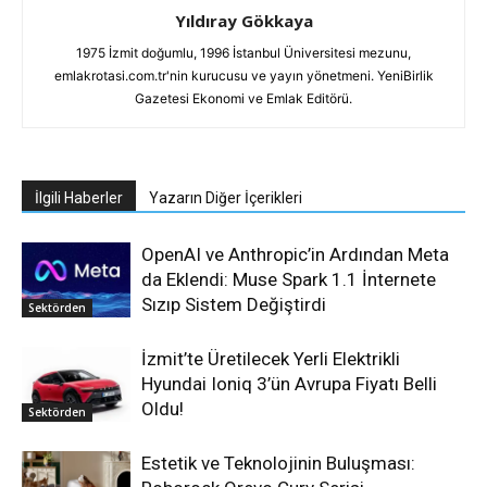
Yıldıray Gökkaya
1975 İzmit doğumlu, 1996 İstanbul Üniversitesi mezunu,
emlakrotasi.com.tr'nin kurucusu ve yayın yönetmeni. YeniBirlik
Gazetesi Ekonomi ve Emlak Editörü.
İlgili Haberler
Yazarın Diğer İçerikleri
OpenAI ve Anthropic’in Ardından Meta
da Eklendi: Muse Spark 1.1 İnternete
Sızıp Sistem Değiştirdi
Sektörden
İzmit’te Üretilecek Yerli Elektrikli
Hyundai Ioniq 3’ün Avrupa Fiyatı Belli
Oldu!
Sektörden
Estetik ve Teknolojinin Buluşması: