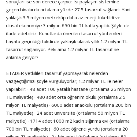
sonuçları ise son derece çarpıcı: Isı paylaşım sistemine
geçen binalarda ortalama yüzde 27.5 tasarruf sağlandı. Yani
yaklaşık 3.5 milyon metreküp daha az enerji tüketildi ve
ulusal ekonomiye 3 milyon 650 bin TL katkı yapıldı. Şöyle de
ifade edebiliriz: Konutlarda önerilen tasarruf yöntemleri
hayata geçirildiği takdirde yaklaşık olarak yıllık 1.2 milyar TL
tasarruf sağlanıyor. Peki ama 1.2 milyar TL tasarruf ne
anlama geliyor?
ETADER yetkilileri tasarruf yapmayarak nelerden
vazgeçtiğimizi şöyle vurguluyorlar; 1.2 milyar TL ile neler
yapılabilir: · 48 adet 100 yataklı hastane (ortalama 25 milyon
TL maliyetle) · 480 adet orta öğrenim okulu (ortalama 2.5
milyon TL maliyetle) · 6000 adet anaokulu (ortalama 200 bin
TL maliyetle) · 24 adet üniversite (ortalama 50 milyon TL
maliyetle) · 1714 adet 1000 m2 kadın sığınma evi (ortalama
700 bin TL maliyetle) · 60 adet öğrenci yurdu (ortalama 20
milyon TL maliyetle) · 24 bin adet kütüphane (ortalama 50