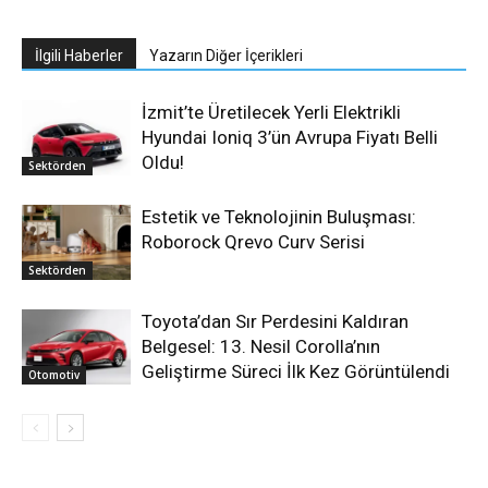
İlgili Haberler
Yazarın Diğer İçerikleri
İzmit’te Üretilecek Yerli Elektrikli
Hyundai Ioniq 3’ün Avrupa Fiyatı Belli
Oldu!
Sektörden
Estetik ve Teknolojinin Buluşması:
Roborock Qrevo Curv Serisi
Sektörden
Toyota’dan Sır Perdesini Kaldıran
Belgesel: 13. Nesil Corolla’nın
Geliştirme Süreci İlk Kez Görüntülendi
Otomotiv