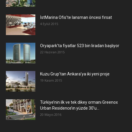
İstMarina Ofis’te lansman öncesi fırsat
4 Eylül 2015
Oryapark’ta fiyatlar 523 bin liradan başlıyor
22 Haziran 2015
​Kuzu Grup’tan Ankara’ya iki yeni proje
19 Kasım 2015
Türkiye’nin ilk ve tek dikey ormanı Greenox
Urban Residence’ın yüzde 30’u...
20 Mayıs 2016