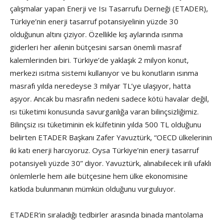
çalışmalar yapan Enerji ve Isı Tasarrufu Derneği (ETADER),
Türkiye’nin enerji tasarruf potansiyelinin yüzde 30
olduğunun altını çiziyor. Özellikle kış aylarında ısınma
giderleri her ailenin bütçesini sarsan önemli masraf
kalemlerinden biri. Türkiye’de yaklaşık 2 milyon konut,
merkezi ısıtma sistemi kullanıyor ve bu konutların ısınma
masrafı yılda neredeyse 3 milyar TL’ye ulaşıyor, hatta
aşıyor. Ancak bu masrafın nedeni sadece kötü havalar değil,
ısı tüketimi konusunda savurganlığa varan bilinçsizliğimiz.
Bilinçsiz ısı tüketiminin ek külfetinin yılda 500 TL olduğunu
belirten ETADER Başkanı Zafer Yavuztürk, “OECD ülkelerinin
iki katı enerji harcıyoruz. Oysa Türkiye’nin enerji tasarruf
potansiyeli yüzde 30” diyor. Yavuztürk, alınabilecek irili ufaklı
önlemlerle hem aile bütçesine hem ülke ekonomisine
katkıda bulunmanın mümkün olduğunu vurguluyor.
ETADER’in sıraladığı tedbirler arasında binada mantolama