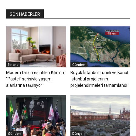
SON HABERLER
Finans
Gündem
Modern tarzın esintileri Kilim’in
Büyük İstanbul Tüneli ve Kanal
“Pastel” serisiyle yaşam
İstanbul projelerinin
alanlarına taşınıyor
projelendirmeleri tamamlandı
Gündem
Dünya