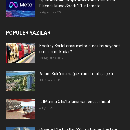
Eklendi: Muse Spark 1.1 İnternete...
7 Ağustos 2026
POPÜLER YAZILAR
Kadıköy Kartal arası metro durakları seyahat
süreleri ne kadar?
28 Ağustos 2012
Adam Kule’nin mağazaları da satışa çıktı
18 Kasım 2015
İstMarina Ofis’te lansman öncesi fırsat
4 Eylül 2015
Oryapark’ta fiyatlar 523 bin liradan başlıyor