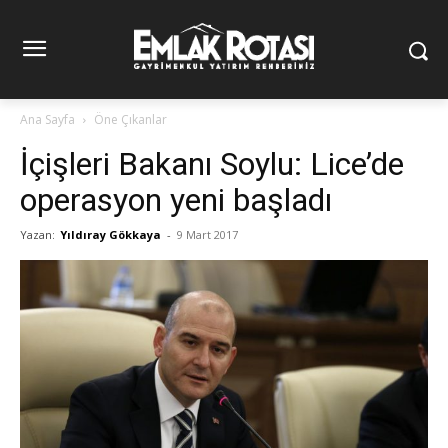
Ana Sayfa
Öne Çıkanlar
İçişleri Bakanı Soylu: Lice’de
operasyon yeni başladı
Yazan:
Yıldıray Gökkaya
-
9 Mart 2017