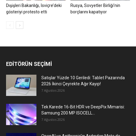
Dışişleri Bakanlığı, İsviçre’deki
Rusya, Sovyetler Birliği’nin
gösteriyi protesto etti
borçlarını kapatıyor
EDİTÖRÜN SEÇİMİ
Satışlar Yüzde 10 Geriledi: Tablet Pazarında
2026 İkinci Çeyrekte Ağır Kayıp!
7 Ağustos 2026
Tek Karede 16-Bit HDR ve DeepPix Mimarisi:
Samsung 200 MP ISOCELL...
7 Ağustos 2026
OpenAI ve Anthropic’in Ardından Meta da