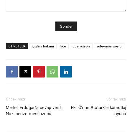
ETİKETLER
içişleri bakanı
lice
operasyon
süleyman soylu
Önceki yazı
Sonraki yazı
Merkel Erdoğan’a cevap verdi:
FETÖ’nün Atatürk’le kamuflaj
Nazi benzetmesi üzücü
oyunu