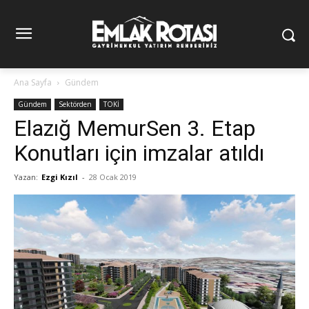
Ana Sayfa
Gündem
Gündem
Sektörden
TOKİ
Elazığ MemurSen 3. Etap
Konutları için imzalar atıldı
Yazan:
Ezgi Kızıl
-
28 Ocak 2019