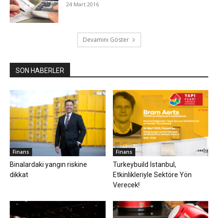
24 Mart 2016
Devamını Göster
SON HABERLER
Finans
Finans
Binalardaki yangın riskine
Turkeybuild İstanbul,
dikkat
Etkinlikleriyle Sektöre Yön
Verecek!