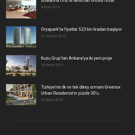
İstMarina Ofis’te lansman öncesi fırsat
4 Eylül 2015
Oryapark’ta fiyatlar 523 bin liradan başlıyor
22 Haziran 2015
​Kuzu Grup’tan Ankara’ya iki yeni proje
19 Kasım 2015
Türkiye’nin ilk ve tek dikey ormanı Greenox
Urban Residence’ın yüzde 30’u...
20 Mayıs 2016