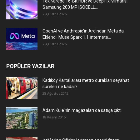
Tek Karede 16-Bit HDR ve DeepPix Mimarisi:
Samsung 200 MP ISOCELL...
7 Ağustos 2026
OpenAI ve Anthropic’in Ardından Meta da
Eklendi: Muse Spark 1.1 İnternete...
7 Ağustos 2026
POPÜLER YAZILAR
Kadıköy Kartal arası metro durakları seyahat
süreleri ne kadar?
28 Ağustos 2012
Adam Kule’nin mağazaları da satışa çıktı
18 Kasım 2015