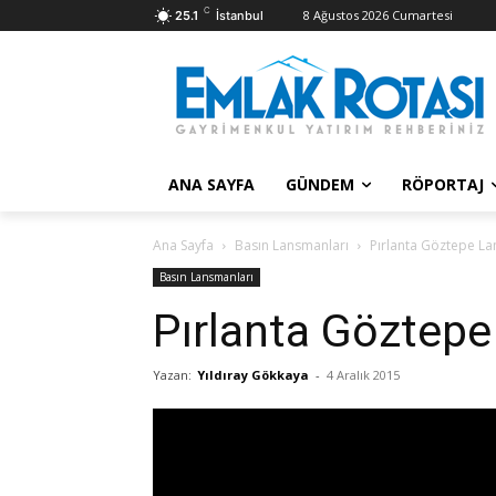
C
8 Ağustos 2026 Cumartesi
25.1
İstanbul
ANA SAYFA
GÜNDEM
RÖPORTAJ
Ana Sayfa
Basın Lansmanları
Pırlanta Göztepe L
Basın Lansmanları
Pırlanta Göztep
Yazan:
Yıldıray Gökkaya
-
4 Aralık 2015