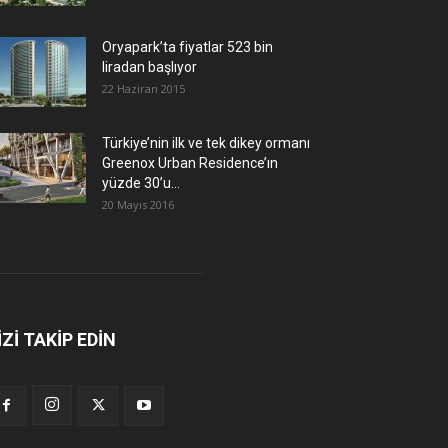
Oryapark’ta fiyatlar 523 bin
liradan başlıyor
22 Haziran 2015
Türkiye’nin ilk ve tek dikey ormanı
Greenox Urban Residence’ın
yüzde 30’u...
20 Mayıs 2016
İZİ TAKİP EDİN