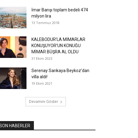
İmar Barışı toplam bedeli 474
milyon lira
13 Temmuz 2018
KALEBODUR’LA MİMARLAR
KONUŞUYOR’UN KONUĞU
MİMAR BÜŞRA AL OLDU
31 Ekim 2023
Serenay Sarıkaya Beykoz’dan
villa aldı!
19 Ekim 2021
Devamını Göster
SON HABERLER