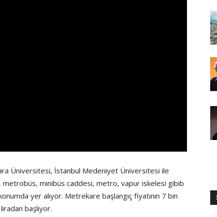
a Üniversitesi, İstanbul Medeniyet Üniversitesi ile
, metrobüs, minibüs caddesi, metro, vapur iskelesi gibib
 konumda yer alıyor. Metrekare başlangıç fiyatının 7 bin
 liradan başlıyor.