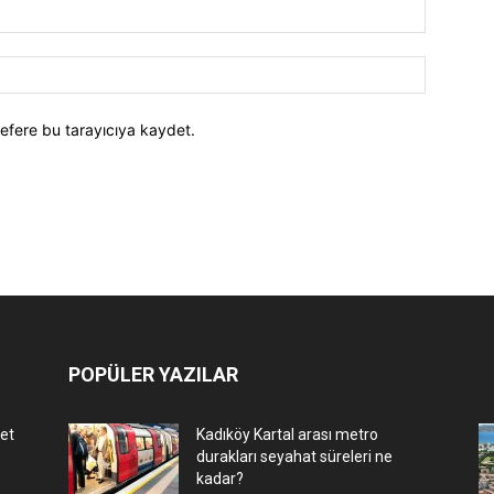
efere bu tarayıcıya kaydet.
POPÜLER YAZILAR
let
Kadıköy Kartal arası metro
e
durakları seyahat süreleri ne
kadar?