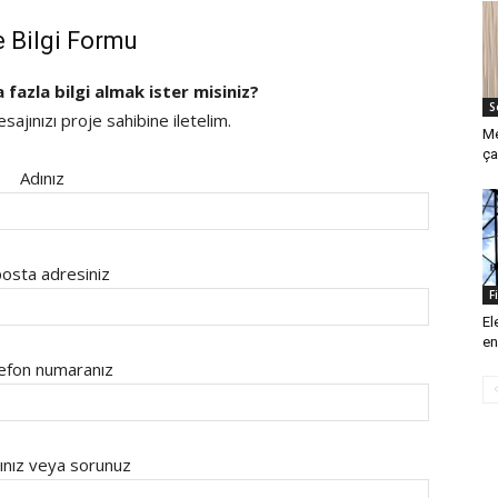
e Bilgi Formu
a fazla bilgi almak ister misiniz?
S
ajınızı proje sahibine iletelim.
Me
ça
Adınız
osta adresiniz
F
El
en
efon numaranız
ınız veya sorunuz