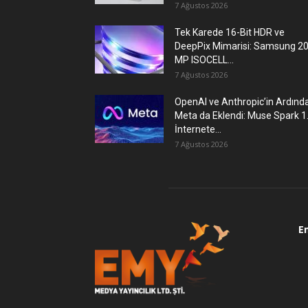
7 Ağustos 2026
Tek Karede 16-Bit HDR ve
DeepPix Mimarisi: Samsung 2
MP ISOCELL...
7 Ağustos 2026
OpenAI ve Anthropic’in Ardınd
Meta da Eklendi: Muse Spark 1
İnternete...
7 Ağustos 2026
E