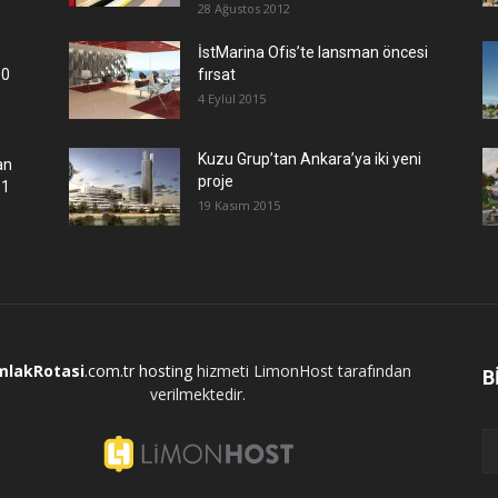
28 Ağustos 2012
İstMarina Ofis’te lansman öncesi
00
fırsat
4 Eylül 2015
​Kuzu Grup’tan Ankara’ya iki yeni
an
proje
.1
19 Kasım 2015
mlakRotasi
.com.tr
hosting
hizmeti LimonHost tarafından
B
verilmektedir.