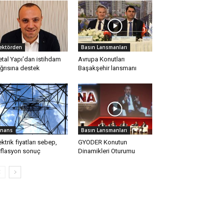
ektörden
Basın Lansmanları
tal Yapı’dan istihdam
Avrupa Konutları
ğrısına destek
Başakşehir lansmanı
inans
Basın Lansmanları
ektrik fiyatları sebep,
GYODER Konutun
flasyon sonuç
Dinamikleri Oturumu