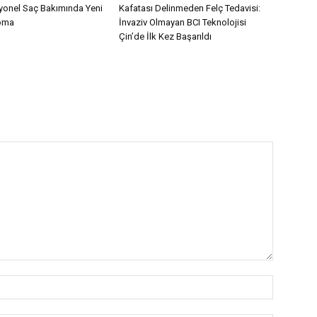
yonel Saç Bakımında Yeni
Kafatası Delinmeden Felç Tedavisi:
oma
İnvaziv Olmayan BCI Teknolojisi
Çin’de İlk Kez Başarıldı